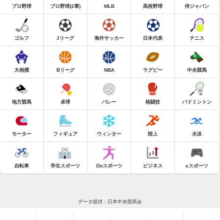
プロ野球
プロ野球(2軍)
MLB
高校野球
侍ジャパン
ゴルフ
Jリーグ
海外サッカー
日本代表
テニス
大相撲
Bリーグ
NBA
ラグビー
中央競馬
地方競馬
卓球
バレー
格闘技
バドミントン
モーター
フィギュア
ウィンター
陸上
水泳
自転車
学生スポーツ
Doスポーツ
ビジネス
eスポーツ
データ提供：日本中央競馬会