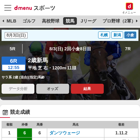
dメニュー
球
MLB
ゴルフ
高校野球
競馬
Jリーグ
プロ野球（2軍）
札幌
新潟
小倉
5R
8/3(日) 2回小倉8日目
7R
2歳新馬
6R
12:55
平地 芝 右・1200m 11頭
サラ系 2歳 (混合)[指定]馬齢
データ分析
オッズ
結果
競走成績
着順
枠番
馬番
馬名
着差
1
6
6
ダンツウェージ
1.11.2