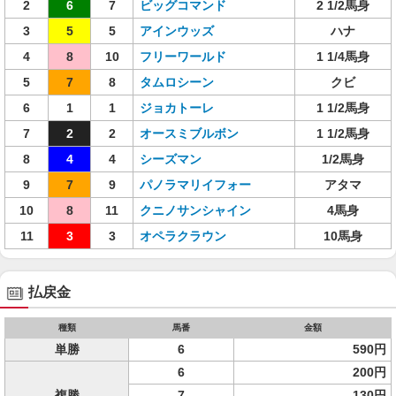
2
6
7
ビッグコマンド
2 1/2馬身
3
5
5
アインウッズ
ハナ
4
8
10
フリーワールド
1 1/4馬身
5
7
8
タムロシーン
クビ
6
1
1
ジョカトーレ
1 1/2馬身
7
2
2
オースミブルボン
1 1/2馬身
8
4
4
シーズマン
1/2馬身
9
7
9
パノラマリイフォー
アタマ
10
8
11
クニノサンシャイン
4馬身
11
3
3
オペラクラウン
10馬身
払戻金
種類
馬番
金額
単勝
6
590円
6
200円
複勝
7
130円