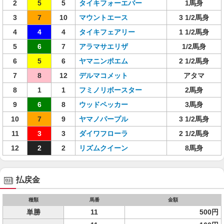
2
5
5
タイキフォーエバー
1馬身
3
7
10
マウントエース
3 1/2馬身
4
4
4
タイキフェアリー
1 1/2馬身
5
6
7
アラマサエリザ
1/2馬身
6
5
6
ヤマニンポエム
2 1/2馬身
7
8
12
デルマコメット
アタマ
8
1
1
フミノリボースター
2馬身
9
6
8
ウッドペッカー
3馬身
10
7
9
ヤマノパープル
3 1/2馬身
11
3
3
ダイワフローラ
2 1/2馬身
12
2
2
リズムクイーン
8馬身
払戻金
種類
馬番
金額
単勝
11
500円