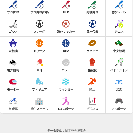
プロ野球
プロ野球(2軍)
MLB
高校野球
侍ジャパン
ゴルフ
Jリーグ
海外サッカー
日本代表
テニス
大相撲
Bリーグ
NBA
ラグビー
中央競馬
地方競馬
卓球
バレー
格闘技
バドミントン
モーター
フィギュア
ウィンター
陸上
水泳
自転車
学生スポーツ
Doスポーツ
ビジネス
eスポーツ
データ提供：日本中央競馬会