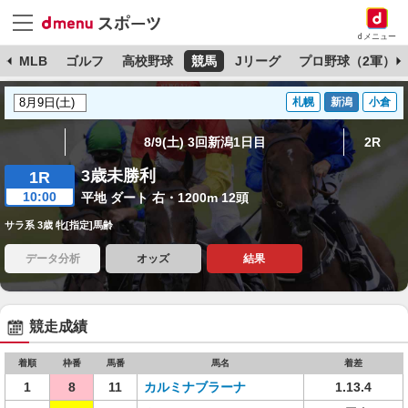
dメニュー
球
MLB
ゴルフ
高校野球
競馬
Jリーグ
プロ野球（2軍）
札幌
新潟
小倉
8/9(土) 3回新潟1日目
2R
3歳未勝利
1R
10:00
平地 ダート 右・1200m 12頭
サラ系 3歳 牝[指定]馬齢
データ分析
オッズ
結果
競走成績
着順
枠番
馬番
馬名
着差
1
8
11
カルミナブラーナ
1.13.4