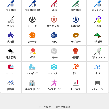
プロ野球
プロ野球(2軍)
MLB
高校野球
侍ジャパン
ゴルフ
Jリーグ
海外サッカー
日本代表
テニス
大相撲
Bリーグ
NBA
ラグビー
中央競馬
地方競馬
卓球
バレー
格闘技
バドミントン
モーター
フィギュア
ウィンター
陸上
水泳
自転車
学生スポーツ
Doスポーツ
ビジネス
eスポーツ
データ提供：日本中央競馬会