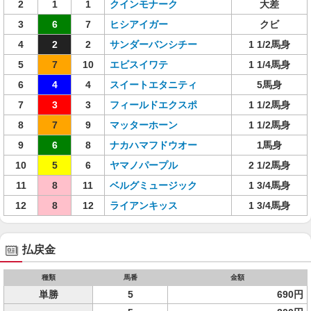
2
1
1
クインモナーク
大差
3
6
7
ヒシアイガー
クビ
4
2
2
サンダーバンシチー
1 1/2馬身
5
7
10
エビスイワテ
1 1/4馬身
6
4
4
スイートエタニティ
5馬身
7
3
3
フィールドエクスポ
1 1/2馬身
8
7
9
マッターホーン
1 1/2馬身
9
6
8
ナカハマフドウオー
1馬身
10
5
6
ヤマノパープル
2 1/2馬身
11
8
11
ベルグミュージック
1 3/4馬身
12
8
12
ライアンキッス
1 3/4馬身
払戻金
種類
馬番
金額
単勝
5
690円