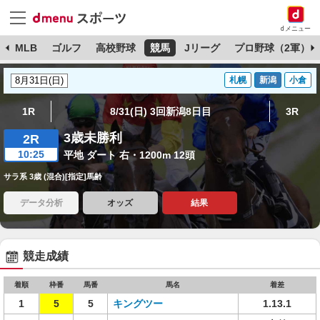
dメニュー
球
MLB
ゴルフ
高校野球
競馬
Jリーグ
プロ野球（2軍）
札幌
新潟
小倉
1R
8/31(日) 3回新潟8日目
3R
3歳未勝利
2R
10:25
平地 ダート 右・1200m 12頭
サラ系 3歳 (混合)[指定]馬齢
データ分析
オッズ
結果
競走成績
着順
枠番
馬番
馬名
着差
1
5
5
キングツー
1.13.1