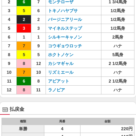
2
6
7
モンテローザ
1 3/4馬身
3
5
6
トキノハヤブサ
1/2馬身
4
2
2
バージニアリール
1/2馬身
5
3
3
マイネルステップ
1/2馬身
6
1
1
シルキーキャノン
2馬身
7
7
9
コウギョウロッチ
ハナ
8
5
5
ホクトノケン
5馬身
9
8
12
カシマギャル
2 1/2馬身
10
7
10
リズミエール
ハナ
11
6
8
アビアット
2 1/2馬身
12
8
11
ラノビア
ハナ
払戻金
種類
馬番
金額
単勝
4
220円