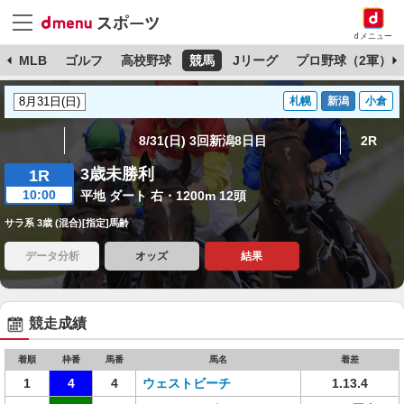
dメニュー
球
MLB
ゴルフ
高校野球
競馬
Jリーグ
プロ野球（2軍）
札幌
新潟
小倉
8/31(日) 3回新潟8日目
2R
3歳未勝利
1R
10:00
平地 ダート 右・1200m 12頭
サラ系 3歳 (混合)[指定]馬齢
データ分析
オッズ
結果
競走成績
着順
枠番
馬番
馬名
着差
1
4
4
ウェストビーチ
1.13.4