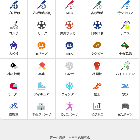
プロ野球
プロ野球(2軍)
MLB
高校野球
侍ジャパン
ゴルフ
Jリーグ
海外サッカー
日本代表
テニス
大相撲
Bリーグ
NBA
ラグビー
中央競馬
地方競馬
卓球
バレー
格闘技
バドミントン
モーター
フィギュア
ウィンター
陸上
水泳
自転車
学生スポーツ
Doスポーツ
ビジネス
eスポーツ
データ提供：日本中央競馬会