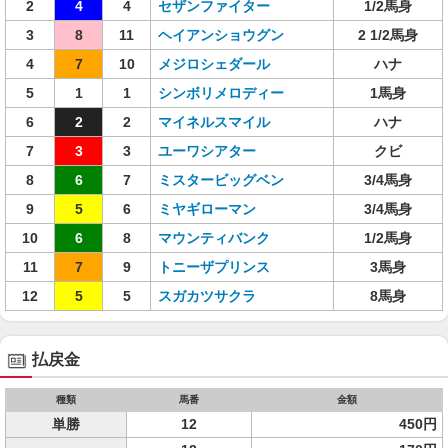
2
4
4
セザンファイター
1/2馬身
3
8
11
ヘイアンショウグン
2 1/2馬身
4
7
10
メジロシェダール
ハナ
5
1
1
シンボリメロディー
1馬身
6
2
2
マイネルスマイル
ハナ
7
3
3
ユーワシアター
クビ
8
6
7
ミスタービッグベン
3/4馬身
9
5
6
ミヤギローマン
3/4馬身
10
6
8
マウンティバンク
1/2馬身
11
7
9
トニーザプリンス
3馬身
12
5
5
スガカツサクラ
8馬身
払戻金
種類
馬番
金額
単勝
12
450円