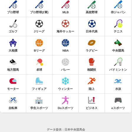
プロ野球
プロ野球(2軍)
MLB
高校野球
侍ジャパン
ゴルフ
Jリーグ
海外サッカー
日本代表
テニス
大相撲
Bリーグ
NBA
ラグビー
中央競馬
地方競馬
卓球
バレー
格闘技
バドミントン
モーター
フィギュア
ウィンター
陸上
水泳
自転車
学生スポーツ
Doスポーツ
ビジネス
eスポーツ
データ提供：日本中央競馬会