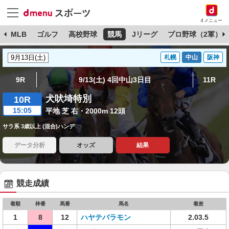
dメニュー
球
MLB
ゴルフ
高校野球
競馬
Jリーグ
プロ野球（2軍）
札幌
中山
阪神
9R
9/13(土) 4回中山3日目
11R
犬吠埼特別
10R
15:05
平地 芝 右・2000m 12頭
サラ系 3歳以上 (混合)ハンデ
データ分析
オッズ
結果
競走成績
着順
枠番
馬番
馬名
着差
1
8
12
ハヤテバラモン
2.03.5