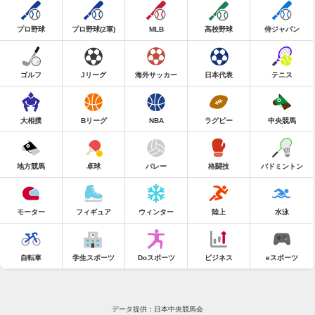
プロ野球
プロ野球(2軍)
MLB
高校野球
侍ジャパン
ゴルフ
Jリーグ
海外サッカー
日本代表
テニス
大相撲
Bリーグ
NBA
ラグビー
中央競馬
地方競馬
卓球
バレー
格闘技
バドミントン
モーター
フィギュア
ウィンター
陸上
水泳
自転車
学生スポーツ
Doスポーツ
ビジネス
eスポーツ
データ提供：日本中央競馬会