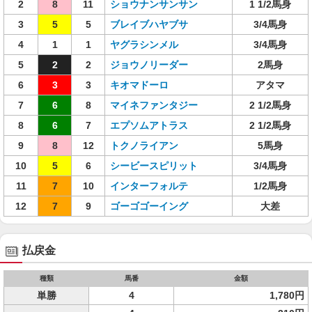
2
8
11
ショウナンサンサン
1 1/2馬身
3
5
5
ブレイブハヤブサ
3/4馬身
4
1
1
ヤグラシンメル
3/4馬身
5
2
2
ジョウノリーダー
2馬身
6
3
3
キオマドーロ
アタマ
7
6
8
マイネファンタジー
2 1/2馬身
8
6
7
エプソムアトラス
2 1/2馬身
9
8
12
トクノライアン
5馬身
10
5
6
シービースピリット
3/4馬身
11
7
10
インターフォルテ
1/2馬身
12
7
9
ゴーゴゴーイング
大差
払戻金
種類
馬番
金額
単勝
4
1,780円