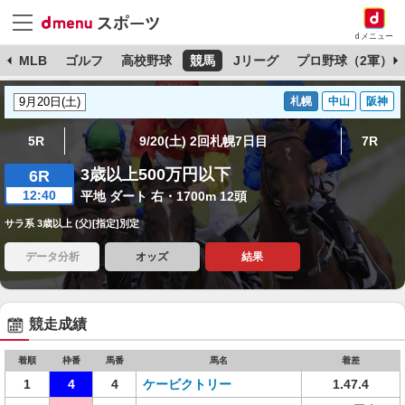
dメニュー
球
MLB
ゴルフ
高校野球
競馬
Jリーグ
プロ野球（2軍）
札幌
中山
阪神
5R
9/20(土) 2回札幌7日目
7R
3歳以上500万円以下
6R
12:40
平地 ダート 右・1700m 12頭
サラ系 3歳以上 (父)[指定]別定
データ分析
オッズ
結果
競走成績
着順
枠番
馬番
馬名
着差
1
4
4
ケービクトリー
1.47.4