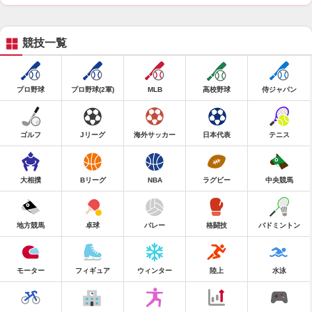
競技一覧
プロ野球
プロ野球(2軍)
MLB
高校野球
侍ジャパン
ゴルフ
Jリーグ
海外サッカー
日本代表
テニス
大相撲
Bリーグ
NBA
ラグビー
中央競馬
地方競馬
卓球
バレー
格闘技
バドミントン
モーター
フィギュア
ウィンター
陸上
水泳