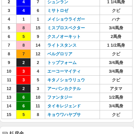
2
4
7
シュンラン
1 1/4馬身
3
4
6
ミサトロゼ
クビ
4
1
1
メイショウライガー
ハナ
5
8
15
ミスプロスペクター
3/4馬身
6
5
9
クスノオーキット
2馬身
7
8
14
ライトスタンス
1 1/2馬身
8
7
12
ベルグロリア
クビ
9
2
2
トップフォーム
3/4馬身
10
3
4
エーコーマイティ
3/4馬身
11
3
5
キタノショウリュウ
クビ
12
2
3
アーバンカクテル
アタマ
13
6
10
ファンタジー
1/2馬身
14
6
11
タイキレジェンド
3/4馬身
15
5
8
キョウワハヤブサ
クビ
払戻金