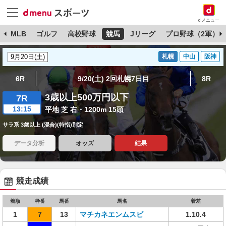
dメニュー
球
MLB
ゴルフ
高校野球
競馬
Jリーグ
プロ野球（2軍）
札幌
中山
阪神
6R
9/20(土) 2回札幌7日目
8R
3歳以上500万円以下
7R
13:15
平地 芝 右・1200m 15頭
サラ系 3歳以上 (混合)(特指)別定
データ分析
オッズ
結果
競走成績
着順
枠番
馬番
馬名
着差
1
7
13
マチカネエンムスビ
1.10.4