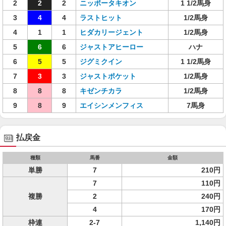
2
2
2
ニッポータキオン
1 1/2馬身
3
4
4
ラストヒット
1/2馬身
4
1
1
ヒダカリージェント
1/2馬身
5
6
6
ジャストアヒーロー
ハナ
6
5
5
ジグミクイン
1 1/2馬身
7
3
3
ジャストポケット
1/2馬身
8
8
8
キゼンチカラ
1/2馬身
9
8
9
エイシンメンフィス
7馬身
払戻金
種類
馬番
金額
単勝
7
210円
7
110円
複勝
2
240円
4
170円
枠連
2-7
1,140円