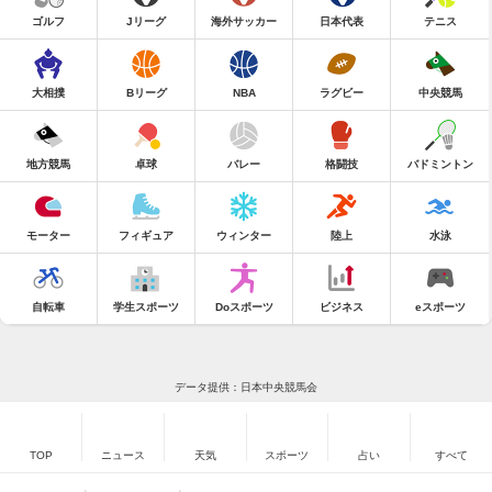
ゴルフ
Jリーグ
海外サッカー
日本代表
テニス
大相撲
Bリーグ
NBA
ラグビー
中央競馬
地方競馬
卓球
バレー
格闘技
バドミントン
モーター
フィギュア
ウィンター
陸上
水泳
自転車
学生スポーツ
Doスポーツ
ビジネス
eスポーツ
データ提供：日本中央競馬会
TOP
ニュース
天気
スポーツ
占い
すべて