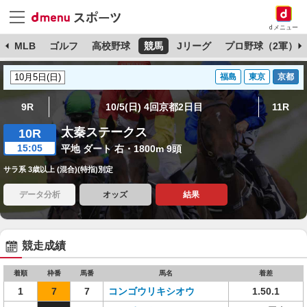
dメニュー
球
MLB
ゴルフ
高校野球
競馬
Jリーグ
プロ野球（2軍）
福島
東京
京都
9R
10/5(日) 4回京都2日目
11R
太秦ステークス
10R
15:05
平地 ダート 右・1800m 9頭
サラ系 3歳以上 (混合)(特指)別定
データ分析
オッズ
結果
競走成績
着順
枠番
馬番
馬名
着差
1
7
7
コンゴウリキシオウ
1.50.1