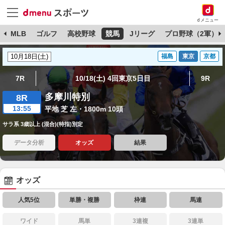
dメニュー
球
MLB
ゴルフ
高校野球
競馬
Jリーグ
プロ野球（2軍）
福島
東京
京都
7R
10/18(土) 4回東京5日目
9R
多摩川特別
8R
13:55
平地 芝 左・1800m 10頭
サラ系 3歳以上 (混合)(特指)別定
データ分析
オッズ
結果
オッズ
人気5位
単勝・複勝
枠連
馬連
ワイド
馬単
3連複
3連単