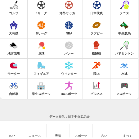
ゴルフ
Jリーグ
海外サッカー
日本代表
テニス
大相撲
Bリーグ
NBA
ラグビー
中央競馬
地方競馬
卓球
バレー
格闘技
バドミントン
モーター
フィギュア
ウィンター
陸上
水泳
自転車
学生スポーツ
Doスポーツ
ビジネス
eスポーツ
データ提供：日本中央競馬会
TOP
ニュース
天気
スポーツ
占い
すべて