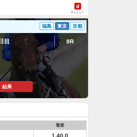
dメニュー
福島
東京
京都
2日目
8R
結果
着差
1.40.0