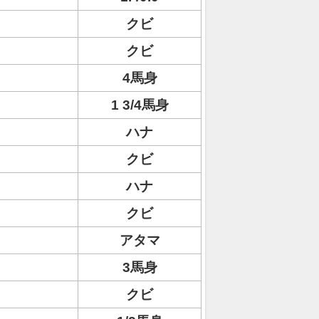
クビ
クビ
4馬身
1 3/4馬身
ハナ
クビ
ハナ
クビ
アタマ
3馬身
クビ