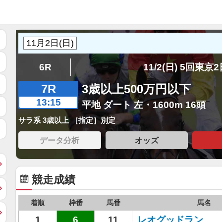
6R
11/2(日) 5回東京
7R
3歳以上500万円以下
13:15
平地 ダート 左・1600m 16頭
サラ系 3歳以上 ［指定］別定
データ分析
オッズ
競走成績
着順
枠番
馬番
馬名
1
6
11
レオグッドラン