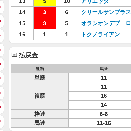
13
5
10
アリエッタ
14
3
6
クリールサンプラス
15
3
5
オラシオンデプーロ
16
1
1
トクノライアン
払戻金
種類
馬番
単勝
11
11
複勝
16
14
枠連
6-8
馬連
11-16