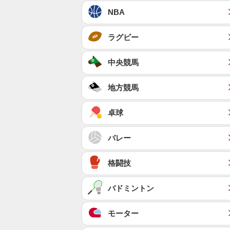
NBA
ラグビー
中央競馬
地方競馬
卓球
バレー
格闘技
バドミントン
モーター