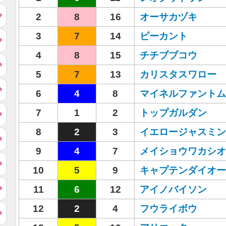
2
8
16
オーサカヅキ
3
7
14
ピーカント
4
8
15
チチブブコウ
5
7
13
カリスタスワロー
6
4
8
マイネルファントム
7
1
2
トップガルダン
8
2
3
イエロージャスミン
9
4
7
メイショウワカシオ
10
5
9
キャプテンダイオー
11
6
12
アイノバイソン
12
2
4
フウライボウ