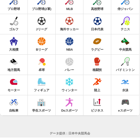
プロ野球
プロ野球(2軍)
MLB
高校野球
侍ジャパン
ゴルフ
Jリーグ
海外サッカー
日本代表
テニス
大相撲
Bリーグ
NBA
ラグビー
中央競馬
地方競馬
卓球
バレー
格闘技
バドミントン
モーター
フィギュア
ウィンター
陸上
水泳
自転車
学生スポーツ
Doスポーツ
ビジネス
eスポーツ
データ提供：日本中央競馬会