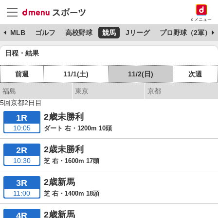
dメニュー
球
MLB
ゴルフ
高校野球
競馬
Jリーグ
プロ野球（2軍）
日程・結果
前週
11/1(土)
11/2(日)
次週
福島
東京
京都
5回京都2日目
2歳未勝利
1R
10:05
ダート 右・1200m 10頭
2歳未勝利
2R
10:30
芝 右・1600m 17頭
2歳新馬
3R
11:00
芝 右・1400m 18頭
2歳新馬
4R