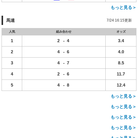
もっと見る＞
馬連
7/24 16:15更新
人気
組み合わせ
オッズ
1
2
-
4
3.4
2
4
-
6
4.0
3
4
-
7
8.5
4
2
-
6
11.7
5
4
-
8
12.4
もっと見る＞
もっと見る＞
もっと見る＞
もっと見る＞