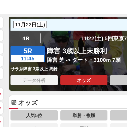
4R
11/22(土) 5回東京
5R
障害 3歳以上未勝利
11:45
障害 芝 -> ダート・3100m 7頭
サラ系障害 3歳以上 馬齢
データ分析
オッズ
オッズ
人気5位
単勝・複勝