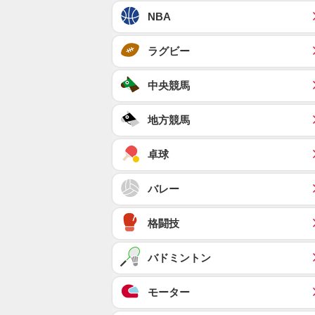
NBA
ラグビー
中央競馬
地方競馬
卓球
バレー
格闘技
バドミントン
モーター