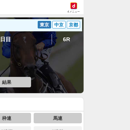
dメニュー
東京
中京
京都
7日目
6R
結果
枠連
馬連