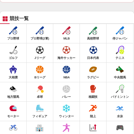
競技一覧
プロ野球
プロ野球(2軍)
MLB
高校野球
侍ジャパン
ゴルフ
Jリーグ
海外サッカー
日本代表
テニス
大相撲
Bリーグ
NBA
ラグビー
中央競馬
地方競馬
卓球
バレー
格闘技
バドミントン
モーター
フィギュア
ウィンター
陸上
水泳