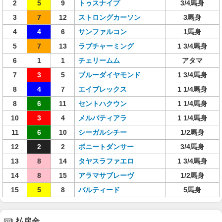
2
5
9
トゥスナイプ
3/4馬身
3
7
12
ストロングカーソン
3馬身
4
4
6
サンファルコン
1馬身
5
7
13
ラブチャーミング
1 3/4馬身
6
1
1
チェリームム
アタマ
7
3
5
ブルーダイヤモンド
1 3/4馬身
8
4
7
エイブレックス
1 1/4馬身
8
6
11
セントハクウン
1 1/4馬身
10
3
4
メルバティアラ
1 1/4馬身
11
6
10
シーガルシチー
1/2馬身
12
2
2
ボニートダンサー
3/4馬身
13
8
14
タヤスラファエロ
1 3/4馬身
14
8
15
アラマサブレーヴ
1/2馬身
15
5
8
パルティード
5馬身
払戻金