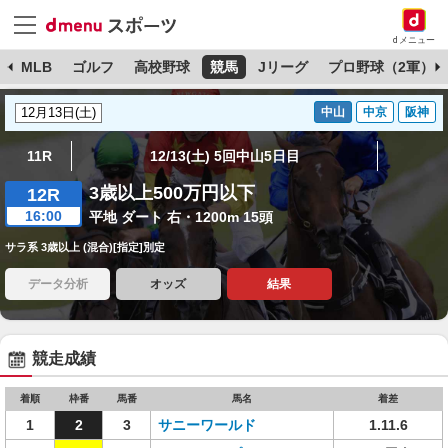
dメニュー
球
MLB
ゴルフ
高校野球
競馬
Jリーグ
プロ野球（2軍）
中山
中京
阪神
11R
12/13(土) 5回中山5日目
3歳以上500万円以下
12R
16:00
平地 ダート 右・1200m 15頭
サラ系 3歳以上 (混合)[指定]別定
データ分析
オッズ
結果
競走成績
着順
枠番
馬番
馬名
着差
1
2
3
サニーワールド
1.11.6