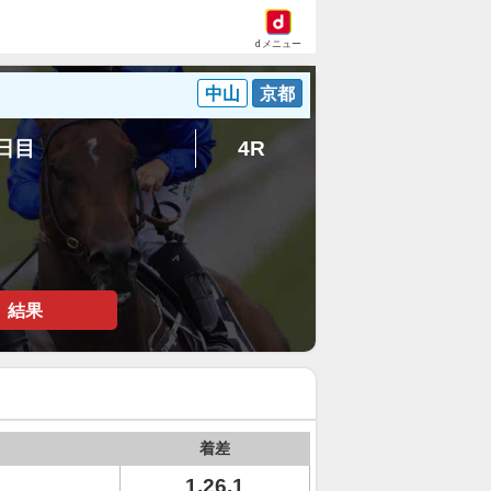
dメニュー
中山
京都
4日目
4R
結果
着差
1.26.1