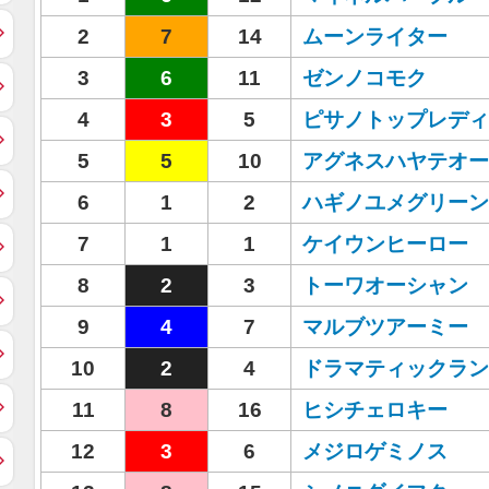
2
7
14
ムーンライター
3
6
11
ゼンノコモク
4
3
5
ピサノトップレディ
5
5
10
アグネスハヤテオー
6
1
2
ハギノユメグリーン
7
1
1
ケイウンヒーロー
8
2
3
トーワオーシャン
9
4
7
マルブツアーミー
10
2
4
ドラマティックラン
11
8
16
ヒシチェロキー
12
3
6
メジロゲミノス