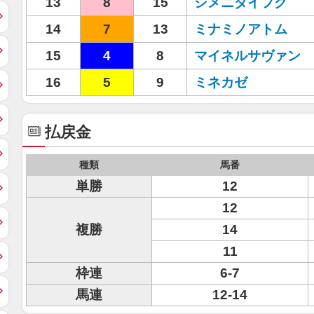
13
8
15
シメニダイフク
14
7
13
ミナミノアトム
15
4
8
マイネルサヴァン
16
5
9
ミネカゼ
払戻金
種類
馬番
単勝
12
12
複勝
14
11
枠連
6-7
馬連
12-14