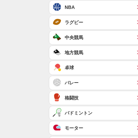
NBA
ラグビー
中央競馬
地方競馬
卓球
バレー
格闘技
バドミントン
モーター