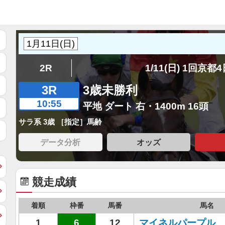
2R
1/11(日) 1回京都
3R
3歳未勝利
10:55
平地 ダート 右・1400m 16頭
サラ系 3歳 ［指定］馬齢
データ分析
オッズ
競走成績
着順
枠番
馬番
馬名
1
6
12
マイネルパープル