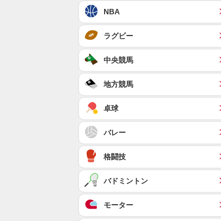
NBA
ラグビー
中央競馬
地方競馬
卓球
バレー
格闘技
バドミントン
モーター