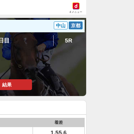
dメニュー
中山
京都
4日目
5R
結果
着差
1.55.6