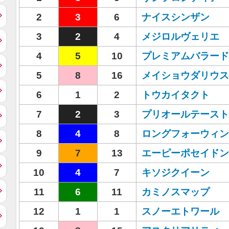
2
3
6
ナイスシンザン
3
2
4
メジロルヴェリエ
4
5
10
プレミアムバラード
5
8
16
メイショウダリウス
6
1
2
トウカイタクト
7
2
3
プリオールテースト
8
4
8
ロングフォーウィン
9
7
13
エーピーポセイドン
10
4
7
キソジクイーン
11
6
11
カミノスマップ
12
1
1
スノーエトワール