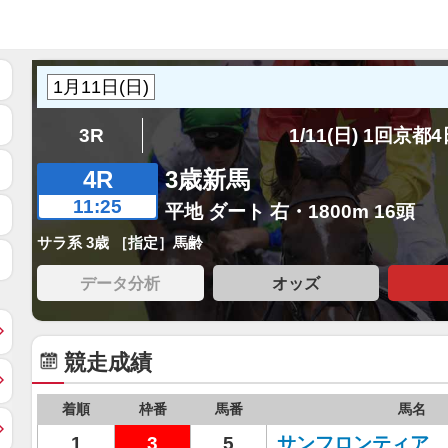
3R
1/11(日) 1回京都
4R
3歳新馬
11:25
平地 ダート 右・1800m 16頭
サラ系 3歳 ［指定］馬齢
データ分析
オッズ
競走成績
着順
枠番
馬番
馬名
1
3
5
サンフロンティア