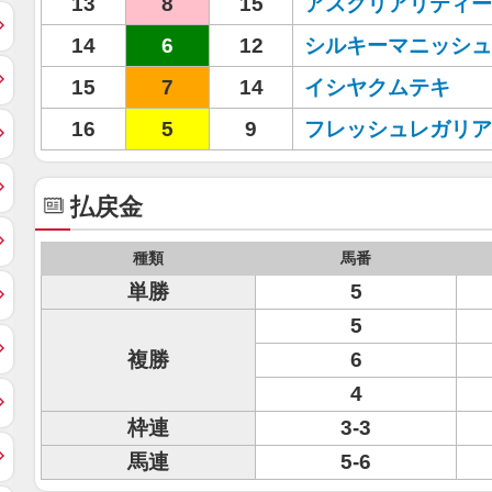
13
8
15
アスクリアリティー
14
6
12
シルキーマニッシュ
15
7
14
イシヤクムテキ
16
5
9
フレッシュレガリア
払戻金
種類
馬番
単勝
5
5
複勝
6
4
枠連
3-3
馬連
5-6