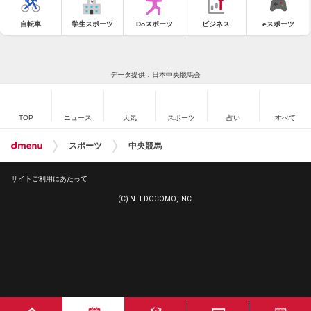
自転車
学生スポーツ
Doスポーツ
ビジネス
eスポーツ
データ提供：日本中央競馬会
TOP
ニュース
天気
スポーツ
占い
すべて
スポーツ
中央競馬
サイトご利用にあたって
(C) NTT DOCOMO, INC.