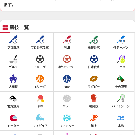
ます。
競技一覧
プロ野球
プロ野球(2軍)
MLB
高校野球
侍ジャパン
ゴルフ
Jリーグ
海外サッカー
日本代表
テニス
大相撲
Bリーグ
NBA
ラグビー
中央競馬
地方競馬
卓球
バレー
格闘技
バドミントン
モーター
フィギュア
ウィンター
陸上
水泳