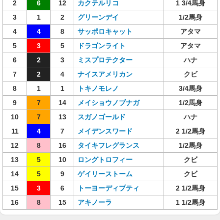
2
6
12
カクテルリコ
1 3/4馬身
3
1
2
グリーンデイ
1/2馬身
4
4
8
サッポロキャット
アタマ
5
3
5
ドラゴンライト
アタマ
6
2
3
ミスプロテクター
ハナ
7
2
4
ナイスアメリカン
クビ
8
1
1
トキノモレノ
3/4馬身
9
7
14
メイショウノブナガ
1/2馬身
10
7
13
スガノゴールド
ハナ
11
4
7
メイデンスワード
2 1/2馬身
12
8
16
タイキフレグランス
1/2馬身
13
5
10
ロングトロフィー
クビ
14
5
9
ゲイリーストーム
クビ
15
3
6
トーヨーディプティ
2 1/2馬身
16
8
15
アキノーラ
1 1/2馬身