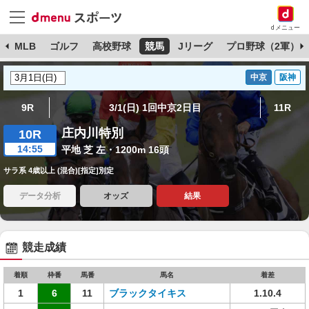
dメニュー
球
MLB
ゴルフ
高校野球
競馬
Jリーグ
プロ野球（2軍）
中京
阪神
9R
3/1(日) 1回中京2日目
11R
庄内川特別
10R
14:55
平地 芝 左・1200m 16頭
サラ系 4歳以上 (混合)[指定]別定
データ分析
オッズ
結果
競走成績
着順
枠番
馬番
馬名
着差
1
6
11
ブラックタイキス
1.10.4