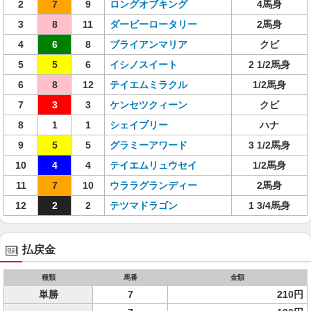
2
7
9
ロングオブキング
4馬身
3
8
11
ダービーロータリー
2馬身
4
6
8
ブライアンマリア
クビ
5
5
6
イシノスイート
2 1/2馬身
6
8
12
テイエムミラクル
1/2馬身
7
3
3
ケンセツクィーン
クビ
8
1
1
シェイプリー
ハナ
9
5
5
グラミーアワード
3 1/2馬身
10
4
4
テイエムリュウセイ
1/2馬身
11
7
10
ウララグランディー
2馬身
12
2
2
テツマドラゴン
1 3/4馬身
払戻金
種類
馬番
金額
単勝
7
210円