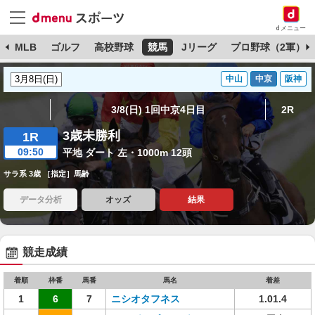
dメニュー
球
MLB
ゴルフ
高校野球
競馬
Jリーグ
プロ野球（2軍）
中山
中京
阪神
3/8(日) 1回中京4日目
2R
3歳未勝利
1R
09:50
平地 ダート 左・1000m 12頭
サラ系 3歳 ［指定］馬齢
データ分析
オッズ
結果
競走成績
着順
枠番
馬番
馬名
着差
1
6
7
ニシオタフネス
1.01.4