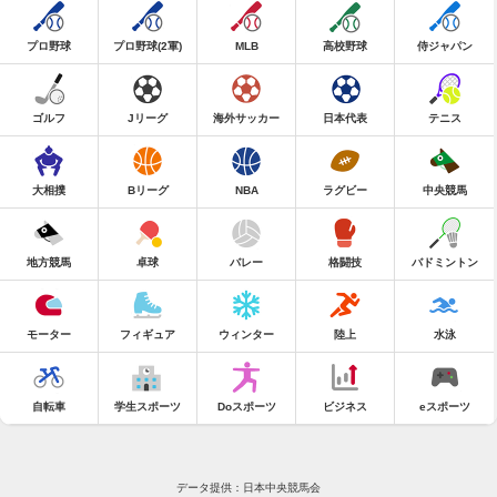
プロ野球
プロ野球(2軍)
MLB
高校野球
侍ジャパン
ゴルフ
Jリーグ
海外サッカー
日本代表
テニス
大相撲
Bリーグ
NBA
ラグビー
中央競馬
地方競馬
卓球
バレー
格闘技
バドミントン
モーター
フィギュア
ウィンター
陸上
水泳
自転車
学生スポーツ
Doスポーツ
ビジネス
eスポーツ
データ提供：日本中央競馬会