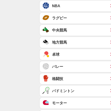
NBA
ラグビー
中央競馬
地方競馬
卓球
バレー
格闘技
バドミントン
モーター