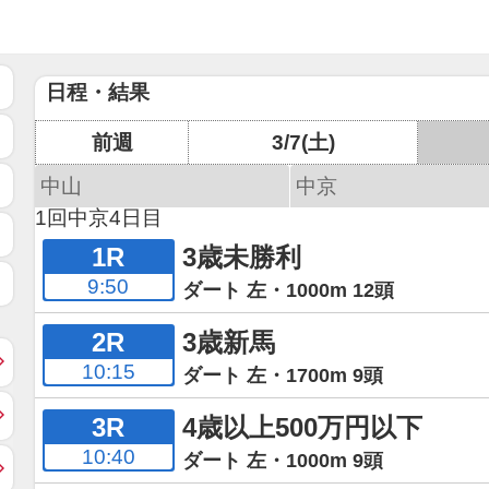
日程・結果
前週
3/7(土)
中山
中京
1回中京4日目
1R
3歳未勝利
9:50
ダート 左・1000m 12頭
2R
3歳新馬
10:15
ダート 左・1700m 9頭
3R
4歳以上500万円以下
10:40
ダート 左・1000m 9頭