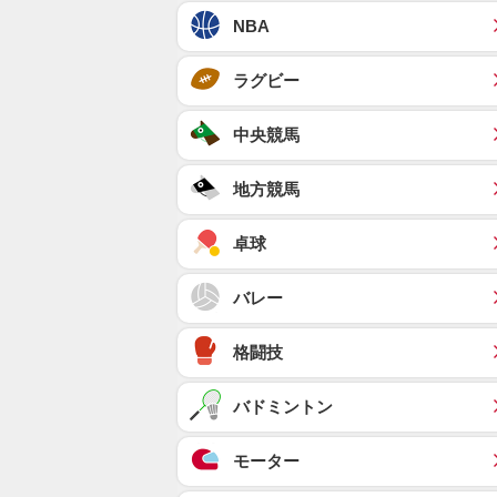
NBA
ラグビー
中央競馬
地方競馬
卓球
バレー
格闘技
バドミントン
モーター