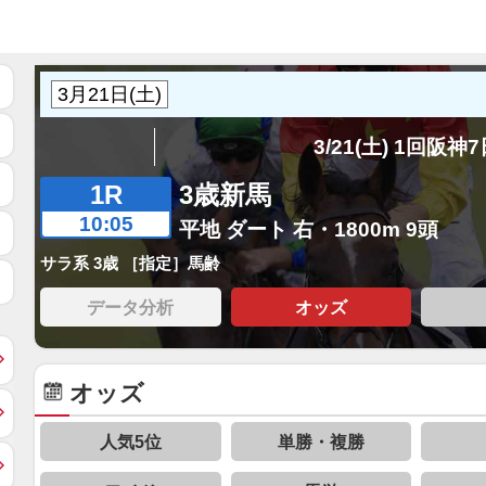
3/21(土) 1回阪神
1R
3歳新馬
10:05
平地 ダート 右・1800m 9頭
サラ系 3歳 ［指定］馬齢
データ分析
オッズ
オッズ
人気5位
単勝・複勝