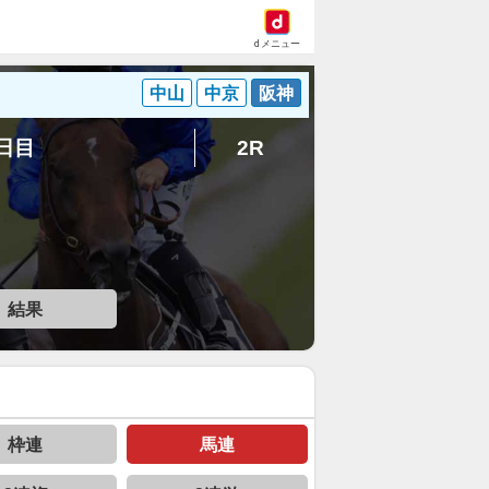
dメニュー
中山
中京
阪神
7日目
2R
結果
枠連
馬連