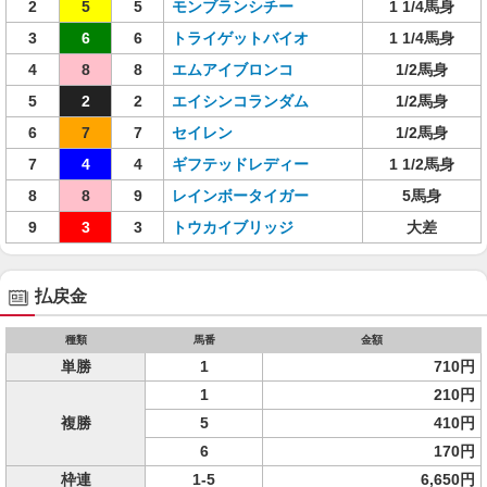
2
5
5
モンブランシチー
1 1/4馬身
3
6
6
トライゲットバイオ
1 1/4馬身
4
8
8
エムアイブロンコ
1/2馬身
5
2
2
エイシンコランダム
1/2馬身
6
7
7
セイレン
1/2馬身
7
4
4
ギフテッドレディー
1 1/2馬身
8
8
9
レインボータイガー
5馬身
9
3
3
トウカイブリッジ
大差
払戻金
種類
馬番
金額
単勝
1
710円
1
210円
複勝
5
410円
6
170円
枠連
1-5
6,650円