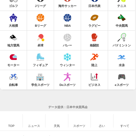
ゴルフ
Jリーグ
海外サッカー
日本代表
テニス
大相撲
Bリーグ
NBA
ラグビー
中央競馬
地方競馬
卓球
バレー
格闘技
バドミントン
モーター
フィギュア
ウィンター
陸上
水泳
自転車
学生スポーツ
Doスポーツ
ビジネス
eスポーツ
データ提供：日本中央競馬会
TOP
ニュース
天気
スポーツ
占い
すべて