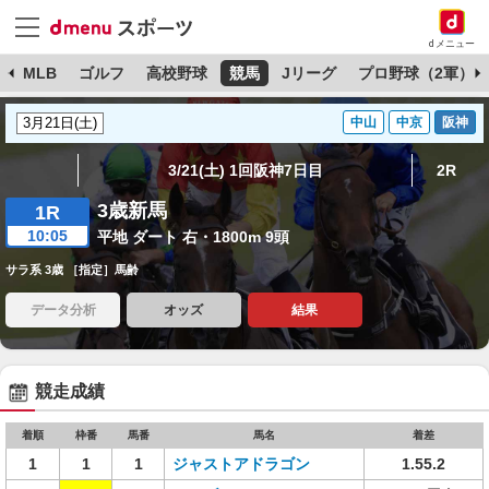
dメニュー
球
MLB
ゴルフ
高校野球
競馬
Jリーグ
プロ野球（2軍）
中山
中京
阪神
3/21(土) 1回阪神7日目
2R
3歳新馬
1R
10:05
平地 ダート 右・1800m 9頭
サラ系 3歳 ［指定］馬齢
データ分析
オッズ
結果
競走成績
着順
枠番
馬番
馬名
着差
1
1
1
ジャストアドラゴン
1.55.2