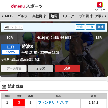
dメニュー
球
MLB
ゴルフ
高校野球
競馬
Jリーグ
プロ野球（2軍）
中山
中京
阪神
10R
4/19(日) 2回阪神8日目
12R
難波S
11R
15:25
平地 芝 右・2200m 12頭
サラ系 4歳以上 (混合)[指定]別定
データ分析
オッズ
結果
競走成績
着順
枠番
馬番
馬名
着差
1
3
3
ファンドリリヴリア
2.14.2