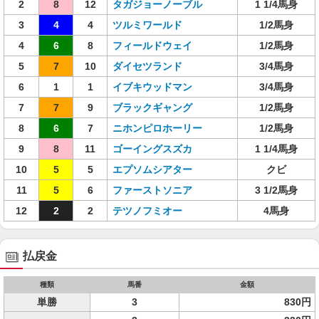
2
8
12
タガジョーノーブル
1 1/4馬身
3
4
4
ツルミワールド
1/2馬身
4
6
8
フィールドウェイ
1/2馬身
5
7
10
ダイセツランド
3/4馬身
6
1
1
イブキウッドマン
3/4馬身
7
7
9
ブラックギャング
1/2馬身
8
6
7
ニホンピロホーリー
1/2馬身
9
8
11
ゴーイングスズカ
1 1/4馬身
10
5
5
エプソムシアター
クビ
11
5
6
ファーストソニア
3 1/2馬身
12
2
2
テツノフミオー
4馬身
払戻金
種類
馬番
金額
単勝
3
830円