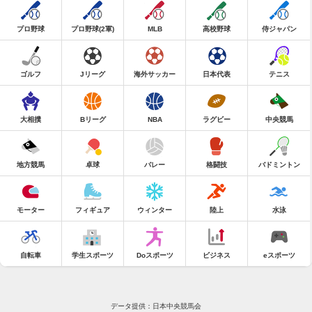
プロ野球
プロ野球(2軍)
MLB
高校野球
侍ジャパン
ゴルフ
Jリーグ
海外サッカー
日本代表
テニス
大相撲
Bリーグ
NBA
ラグビー
中央競馬
地方競馬
卓球
バレー
格闘技
バドミントン
モーター
フィギュア
ウィンター
陸上
水泳
自転車
学生スポーツ
Doスポーツ
ビジネス
eスポーツ
データ提供：日本中央競馬会