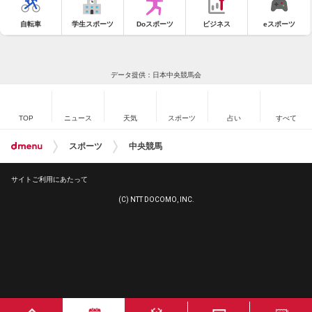
自転車
学生スポーツ
Doスポーツ
ビジネス
eスポーツ
データ提供：日本中央競馬会
TOP
ニュース
天気
スポーツ
占い
すべて
スポーツ
中央競馬
サイトご利用にあたって
(C) NTT DOCOMO, INC.