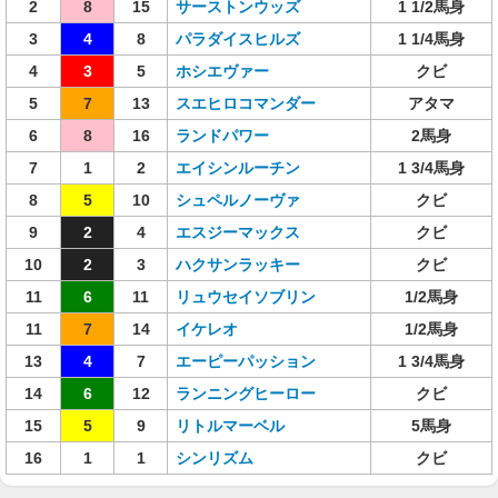
2
8
15
サーストンウッズ
1 1/2馬身
3
4
8
パラダイスヒルズ
1 1/4馬身
4
3
5
ホシエヴァー
クビ
5
7
13
スエヒロコマンダー
アタマ
6
8
16
ランドパワー
2馬身
7
1
2
エイシンルーチン
1 3/4馬身
8
5
10
シュペルノーヴァ
クビ
9
2
4
エスジーマックス
クビ
10
2
3
ハクサンラッキー
クビ
11
6
11
リュウセイソブリン
1/2馬身
11
7
14
イケレオ
1/2馬身
13
4
7
エーピーパッション
1 3/4馬身
14
6
12
ランニングヒーロー
クビ
15
5
9
リトルマーベル
5馬身
16
1
1
シンリズム
クビ