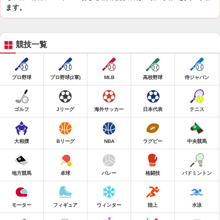
ます。
競技一覧
プロ野球
プロ野球(2軍)
MLB
高校野球
侍ジャパン
ゴルフ
Jリーグ
海外サッカー
日本代表
テニス
大相撲
Bリーグ
NBA
ラグビー
中央競馬
地方競馬
卓球
バレー
格闘技
バドミントン
モーター
フィギュア
ウィンター
陸上
水泳