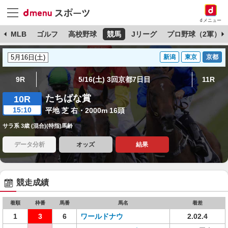
dメニュー
球
MLB
ゴルフ
高校野球
競馬
Jリーグ
プロ野球（2軍）
新潟
東京
京都
9R
5/16(土) 3回京都7日目
11R
たちばな賞
10R
15:10
平地 芝 右・2000m 16頭
サラ系 3歳 (混合)(特指)馬齢
データ分析
オッズ
結果
競走成績
着順
枠番
馬番
馬名
着差
1
3
6
ワールドナウ
2.02.4