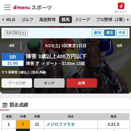
dメニュー
球
MLB
ゴルフ
高校野球
競馬
Jリーグ
プロ野球（2軍）
新潟
東京
中京
4R
5/23(土) 3回東京1日目
6R
障害 3歳以上400万円以下
5R
11:50
障害 芝 -> ダート・3100m 13頭
サラ系障害 3歳以上 (混合)馬齢
データ分析
オッズ
結果
競走成績
着順
枠番
馬番
馬名
着差
1
7
11
メジロファラオ
3.21.5