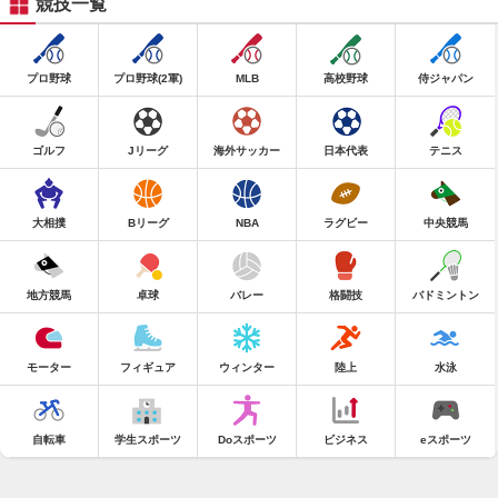
競技一覧
プロ野球
プロ野球(2軍)
MLB
高校野球
侍ジャパン
ゴルフ
Jリーグ
海外サッカー
日本代表
テニス
大相撲
Bリーグ
NBA
ラグビー
中央競馬
地方競馬
卓球
バレー
格闘技
バドミントン
モーター
フィギュア
ウィンター
陸上
水泳
自転車
学生スポーツ
Doスポーツ
ビジネス
eスポーツ