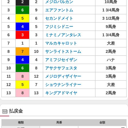
2
2
2
メジロバルカン
10馬身
3
6
9
エアファントム
1 3/4馬身
4
5
6
セカンドメイト
3 1/2馬身
5
4
5
フジミシドニー
9馬身
6
3
3
ミナミノアンタレス
1 3/4馬身
7
1
1
マルカキャロット
大差
8
7
10
サンライトストーム
2馬身
9
4
4
アミフジセイザン
ハナ
10
6
8
アサクサフェスタ
3馬身
11
8
12
メジロディザイヤー
3馬身
12
5
7
ショウナンライナー
大差
13
8
13
キングアドマイヤ
2馬身
払戻金
種類
馬番
金額