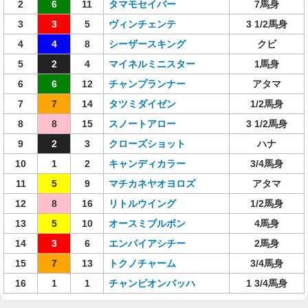
2
6
11
タマモセイバー
7馬身
3
3
5
ヴィンチェンテ
3 1/2馬身
4
4
8
シーザースキング
クビ
5
2
4
マイネルミニスター
1馬身
6
6
12
チャンプランナー
アタマ
7
7
14
タツミダイゼン
1/2馬身
8
8
15
スノートアロー
3 1/2馬身
9
2
3
クローズショット
ハナ
10
1
2
キャンディカラー
3/4馬身
11
5
9
マチカネヤオヨロズ
アタマ
12
8
16
リトルウイング
1/2馬身
13
5
10
オースミブルボン
4馬身
14
3
6
エンパイアシチー
2馬身
15
7
13
トクノチャーム
3/4馬身
16
1
1
チャンピオンバッハ
1 3/4馬身