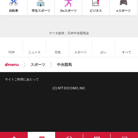
自転車
学生スポーツ
Doスポーツ
ビジネス
eスポーツ
データ提供：日本中央競馬会
TOP
ニュース
天気
スポーツ
占い
すべて
スポーツ
中央競馬
サイトご利用にあたって
(C) NTT DOCOMO, INC.