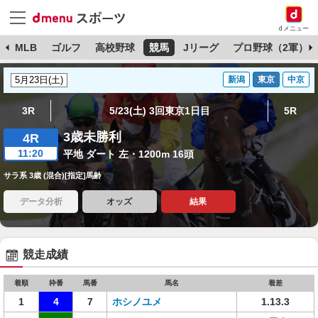
dメニュー
球
MLB
ゴルフ
高校野球
競馬
Jリーグ
プロ野球（2軍）
新潟
東京
中京
3R
5/23(土) 3回東京1日目
5R
3歳未勝利
4R
11:20
平地 ダート 左・1200m 16頭
サラ系 3歳 (混合)[指定]馬齢
データ分析
オッズ
結果
競走成績
着順
枠番
馬番
馬名
着差
1
4
7
ホシノユメ
1.13.3