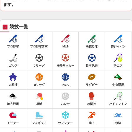
ます。
競技一覧
プロ野球
プロ野球(2軍)
MLB
高校野球
侍ジャパン
ゴルフ
Jリーグ
海外サッカー
日本代表
テニス
大相撲
Bリーグ
NBA
ラグビー
中央競馬
地方競馬
卓球
バレー
格闘技
バドミントン
モーター
フィギュア
ウィンター
陸上
水泳