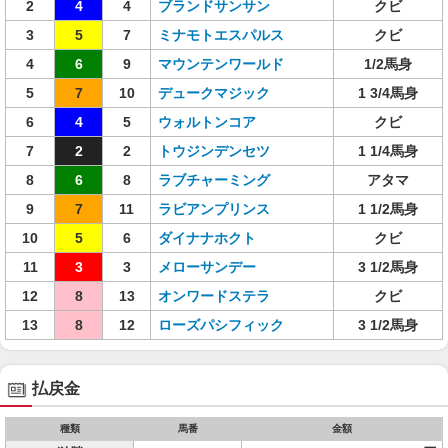
2
4
4
ブランドサンサン
クビ
3
5
7
ミナモトエスパルス
クビ
4
6
9
マウンテンワールド
1/2馬身
5
7
10
デュークマジック
1 3/4馬身
6
4
5
ウォルトンコア
クビ
7
2
2
トウジンデンセツ
1 1/4馬身
8
6
8
ラブチャーミング
アタマ
9
7
11
ラビアンプリンス
1 1/2馬身
10
5
6
ダイナナホクト
クビ
11
3
3
メローサンデー
3 1/2馬身
12
8
13
オンワードステラ
クビ
13
8
12
ローズパシフィック
3 1/2馬身
払戻金
種類
馬番
金額