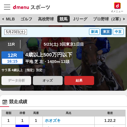
dメニュー
球
MLB
ゴルフ
高校野球
競馬
Jリーグ
プロ野球（2軍）
新潟
東京
中京
11R
5/23(土) 3回東京1日目
4歳以上500万円以下
12R
16:15
平地 芝 左・1400m 13頭
サラ系 4歳以上 ［指定］別定
データ分析
オッズ
結果
競走成績
着順
枠番
馬番
馬名
着差
1
1
1
ホオズキ
1.22.2