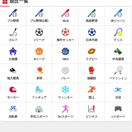
競技一覧
プロ野球
プロ野球(2軍)
MLB
高校野球
侍ジャパン
ゴルフ
Jリーグ
海外サッカー
日本代表
テニス
大相撲
Bリーグ
NBA
ラグビー
中央競馬
地方競馬
卓球
バレー
格闘技
バドミントン
モーター
フィギュア
ウィンター
陸上
水泳
自転車
学生スポーツ
Doスポーツ
ビジネス
eスポーツ