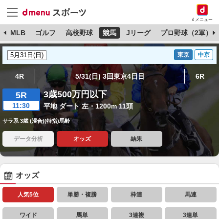
dメニュー
球
MLB
ゴルフ
高校野球
競馬
Jリーグ
プロ野球（2軍）
東京
中京
4R
5/31(日) 3回東京4日目
6R
3歳500万円以下
5R
11:30
平地 ダート 左・1200m 11頭
サラ系 3歳 (混合)(特指)馬齢
データ分析
オッズ
結果
オッズ
人気5位
単勝・複勝
枠連
馬連
ワイド
馬単
3連複
3連単