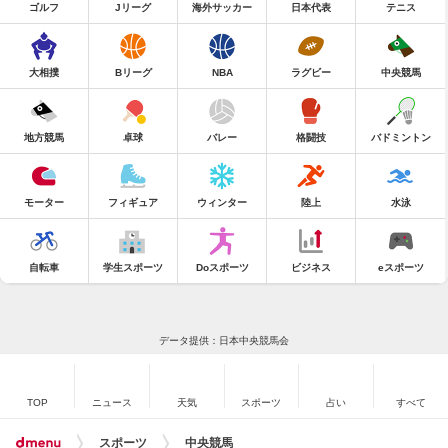
ゴルフ
Jリーグ
海外サッカー
日本代表
テニス
大相撲
Bリーグ
NBA
ラグビー
中央競馬
地方競馬
卓球
バレー
格闘技
バドミントン
モーター
フィギュア
ウィンター
陸上
水泳
自転車
学生スポーツ
Doスポーツ
ビジネス
eスポーツ
データ提供：日本中央競馬会
TOP
ニュース
天気
スポーツ
占い
すべて
スポーツ
中央競馬