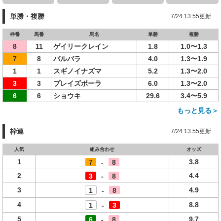
単勝・複勝
7/24 13:55更新
枠番
馬番
馬名
単勝
複勝
8
11
ゲイリークレイン
1.8
1.0〜1.3
7
8
バルバラ
4.0
1.3〜1.9
1
1
スギノイナズマ
5.2
1.3〜2.0
3
3
プレイズポーラ
6.0
1.3〜2.0
6
6
ショウキ
29.6
3.4〜5.9
もっと見る＞
枠連
7/24 13:55更新
人気
組み合わせ
オッズ
1
3.8
7
-
8
2
4.4
3
-
8
3
4.9
1
-
8
4
8.8
1
-
3
5
9.7
6
-
8