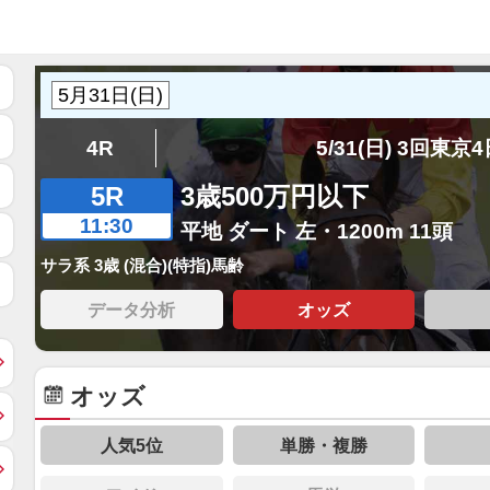
4R
5/31(日) 3回東京
5R
3歳500万円以下
11:30
平地 ダート 左・1200m 11頭
サラ系 3歳 (混合)(特指)馬齢
データ分析
オッズ
オッズ
人気5位
単勝・複勝