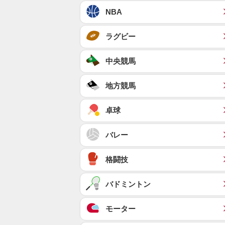
NBA
ラグビー
中央競馬
地方競馬
卓球
バレー
格闘技
バドミントン
モーター