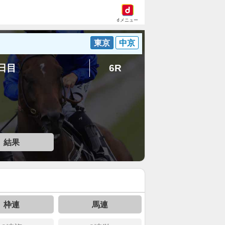
dメニュー
東京
中京
4日目
6R
結果
枠連
馬連