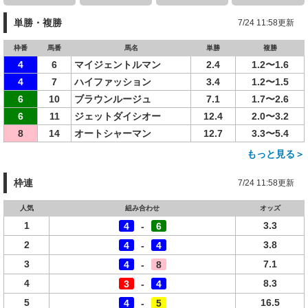
単勝・複勝
7/24 11:58更新
枠番
馬番
馬名
単勝
複勝
4
6
マイジェントルマン
2.4
1.2〜1.6
4
7
ハイファッション
3.4
1.2〜1.5
6
10
ブラウンルージュ
7.1
1.7〜2.6
6
11
ジェットダイシオー
12.4
2.0〜3.2
8
14
オートシャーマン
12.7
3.3〜5.4
もっと見る＞
枠連
7/24 11:58更新
人気
組み合わせ
オッズ
1
3.3
4
-
6
2
3.8
4
-
4
3
7.1
4
-
8
4
8.3
3
-
4
5
16.5
4
-
5