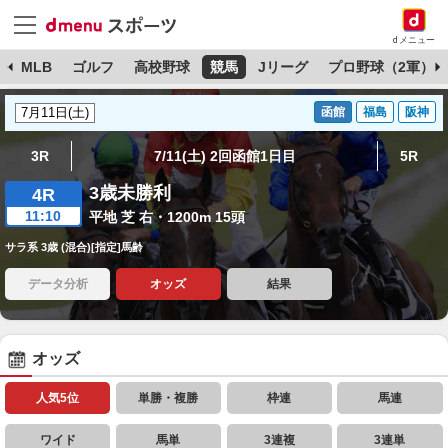
dメニュー
球
MLB
ゴルフ
高校野球
競馬
Jリーグ
プロ野球（2軍）
函館
福島
阪神
3R
7/11(土) 2回函館1日目
5R
3歳未勝利
4R
11:10
平地 芝 右・1200m 15頭
サラ系 3歳 (混合)[指定]馬齢
データ分析
オッズ
結果
オッズ
人気5位
単勝・複勝
枠連
馬連
ワイド
馬単
3連複
3連単