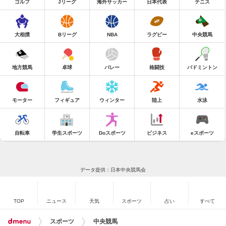
ゴルフ
Jリーグ
海外サッカー
日本代表
テニス
大相撲
Bリーグ
NBA
ラグビー
中央競馬
地方競馬
卓球
バレー
格闘技
バドミントン
モーター
フィギュア
ウィンター
陸上
水泳
自転車
学生スポーツ
Doスポーツ
ビジネス
eスポーツ
データ提供：日本中央競馬会
TOP
ニュース
天気
スポーツ
占い
すべて
スポーツ
中央競馬