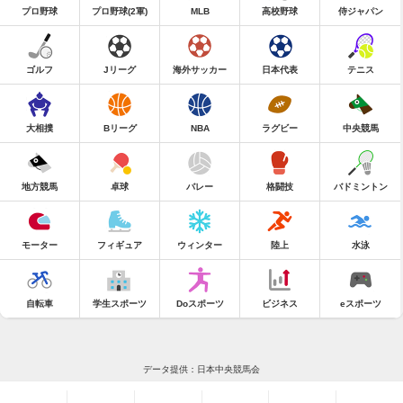
プロ野球
プロ野球(2軍)
MLB
高校野球
侍ジャパン
ゴルフ
Jリーグ
海外サッカー
日本代表
テニス
大相撲
Bリーグ
NBA
ラグビー
中央競馬
地方競馬
卓球
バレー
格闘技
バドミントン
モーター
フィギュア
ウィンター
陸上
水泳
自転車
学生スポーツ
Doスポーツ
ビジネス
eスポーツ
データ提供：日本中央競馬会