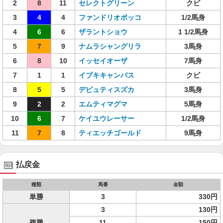
2
8
11
セレクトグリーン
クビ
3
4
4
ファンドリオボッコ
1/2馬身
4
6
6
ザラントショウ
1 1/2馬身
5
7
9
ナムラシャングリラ
3馬身
6
8
10
イッセイオーザ
7馬身
7
1
1
イブキキャンバス
クビ
8
5
5
デピュティスズカ
3馬身
9
2
2
エムティマグマ
5馬身
10
6
7
ケイユウレーサー
1/2馬身
11
7
8
ティエッチゴールド
9馬身
払戻金
種類
馬番
金額
単勝
3
330円
3
130円
複勝
11
150円