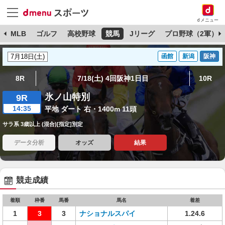
dメニュー
球
MLB
ゴルフ
高校野球
競馬
Jリーグ
プロ野球（2軍）
函館
新潟
阪神
8R
7/18(土) 4回阪神1日目
10R
氷ノ山特別
9R
14:35
平地 ダート 右・1400m 11頭
サラ系 3歳以上 (混合)[指定]別定
データ分析
オッズ
結果
競走成績
着順
枠番
馬番
馬名
着差
1
3
3
ナショナルスパイ
1.24.6