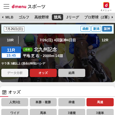
dメニュー
球
MLB
ゴルフ
高校野球
競馬
Jリーグ
プロ野球（2軍）
函館
新潟
阪神
10R
7/26(日) 4回阪神4日目
12R
北九州記念
11R
15:45
平地 芝 右・2000m 14頭
サラ系 3歳以上 (混合)(特指)ハンデ
データ分析
オッズ
結果
オッズ
人気5位
単勝・複勝
枠連
馬連
ワイド
馬単
3連複
3連単