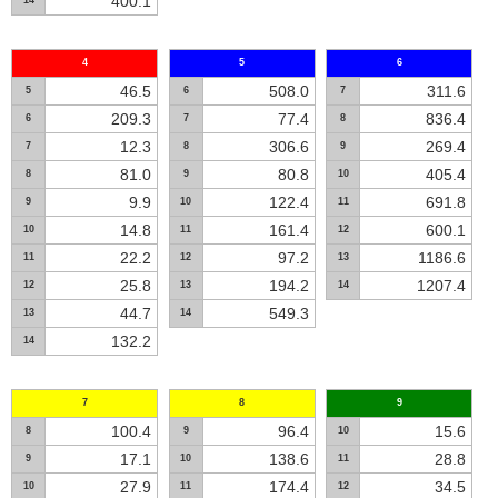
400.1
14
4
5
6
46.5
508.0
311.6
5
6
7
209.3
77.4
836.4
6
7
8
12.3
306.6
269.4
7
8
9
81.0
80.8
405.4
8
9
10
9.9
122.4
691.8
9
10
11
14.8
161.4
600.1
10
11
12
22.2
97.2
1186.6
11
12
13
25.8
194.2
1207.4
12
13
14
44.7
549.3
13
14
132.2
14
7
8
9
100.4
96.4
15.6
8
9
10
17.1
138.6
28.8
9
10
11
27.9
174.4
34.5
10
11
12