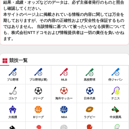
結果・成績・オッズなどのデータは、必ず主催者発行のものと照合
し確認してください。
本サイトのページ上に掲載されている情報の内容に関しては万全を
期しておりますが、その内容の正確性および安全性を保証するもの
ではありません。 当該情報に基づいて被ったいかなる損害について
も、株式会社NTTドコモおよび情報提供者は一切の責任を負いかね
ます。
競技一覧
プロ野球
プロ野球(2軍)
MLB
高校野球
侍ジャパン
ゴルフ
Jリーグ
海外サッカー
日本代表
テニス
大相撲
Bリーグ
NBA
ラグビー
中央競馬