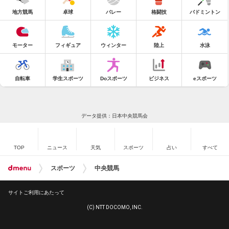
地方競馬
卓球
バレー
格闘技
バドミントン
モーター
フィギュア
ウィンター
陸上
水泳
自転車
学生スポーツ
Doスポーツ
ビジネス
eスポーツ
データ提供：日本中央競馬会
TOP
ニュース
天気
スポーツ
占い
すべて
スポーツ
中央競馬
サイトご利用にあたって
(C) NTT DOCOMO, INC.