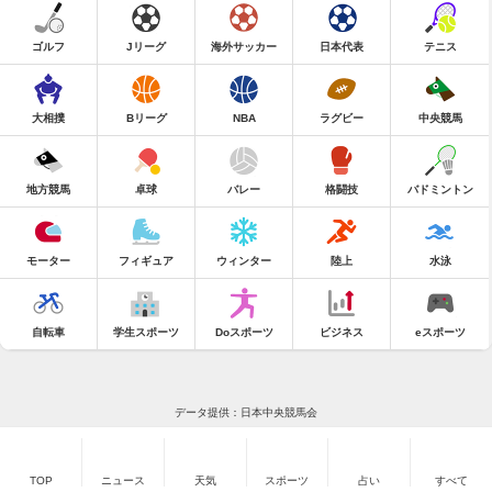
ゴルフ
Jリーグ
海外サッカー
日本代表
テニス
大相撲
Bリーグ
NBA
ラグビー
中央競馬
地方競馬
卓球
バレー
格闘技
バドミントン
モーター
フィギュア
ウィンター
陸上
水泳
自転車
学生スポーツ
Doスポーツ
ビジネス
eスポーツ
データ提供：日本中央競馬会
TOP
ニュース
天気
スポーツ
占い
すべて