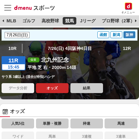
dメニュー
球
MLB
ゴルフ
高校野球
競馬
Jリーグ
プロ野球（2軍）
函館
新潟
阪神
10R
7/26(日) 4回阪神4日目
12R
北九州記念
11R
15:45
平地 芝 右・2000m 14頭
サラ系 3歳以上 (混合)(特指)ハンデ
データ分析
オッズ
結果
オッズ
人気5位
単勝・複勝
枠連
馬連
ワイド
馬単
3連複
3連単