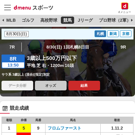
dメニュー
球
MLB
ゴルフ
高校野球
競馬
Jリーグ
プロ野球（2軍）
札幌
新潟
京都
7R
8/30(日) 1回札幌8日目
9R
3歳以上500万円以下
8R
13:50
平地 芝 右・1200m 16頭
サラ系 3歳以上 (混合)[指定]別定
データ分析
オッズ
結果
競走成績
着順
枠番
馬番
馬名
着差
1
5
9
フロムファースト
1.11.2