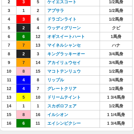
2
3
5
ケイエスコート
1/2馬身
3
1
2
アプサラ
1/2馬身
4
3
6
ドラゴンライト
1/2馬身
5
2
4
ウッディグリーン
クビ
6
6
12
オギスイートハート
1馬身
7
7
13
マイネルシャンセ
ハナ
8
2
3
キングラッキーオー
3/4馬身
9
7
14
アカイリュウセイ
3/4馬身
10
8
15
マコトテンリュウ
1/2馬身
11
4
8
リップル
3/4馬身
12
4
7
グレートクリア
1/2馬身
13
5
10
ドリームテイント
1 3/4馬身
14
1
1
スカボロフェア
1/2馬身
15
8
16
イルシオン
1 1/4馬身
16
6
11
エイシンピクシー
1 3/4馬身