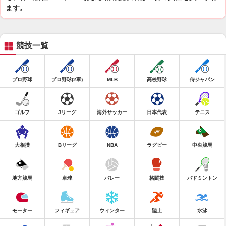
ます。
競技一覧
プロ野球
プロ野球(2軍)
MLB
高校野球
侍ジャパン
ゴルフ
Jリーグ
海外サッカー
日本代表
テニス
大相撲
Bリーグ
NBA
ラグビー
中央競馬
地方競馬
卓球
バレー
格闘技
バドミントン
モーター
フィギュア
ウィンター
陸上
水泳