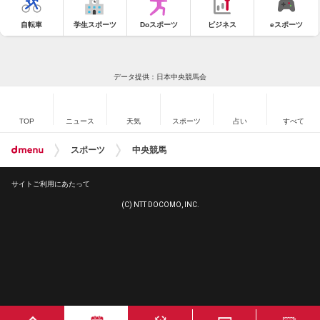
自転車
学生スポーツ
Doスポーツ
ビジネス
eスポーツ
データ提供：日本中央競馬会
TOP
ニュース
天気
スポーツ
占い
すべて
スポーツ
中央競馬
サイトご利用にあたって
(C) NTT DOCOMO, INC.