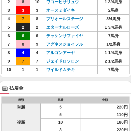
2
8
10
ワコーヒサリュウ
1 3/4馬身
3
3
3
オースミダイキ
2馬身
4
7
8
プリオールステージ
3/4馬身
5
2
2
エターナルローズ
1 3/4馬身
6
6
6
テッケンサファイヤ
7馬身
7
8
9
アグネスジョイフル
1/2馬身
8
4
4
アルゴンアーヤ
1 1/4馬身
9
7
7
ジェイドロソロン
2 1/2馬身
10
1
1
ワイルドムテキ
7馬身
払戻金
種類
馬番
金額
単勝
5
220円
5
110円
複勝
10
180円
3
220円