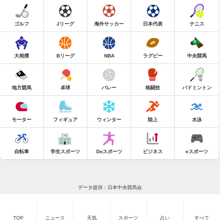
ゴルフ
Jリーグ
海外サッカー
日本代表
テニス
大相撲
Bリーグ
NBA
ラグビー
中央競馬
地方競馬
卓球
バレー
格闘技
バドミントン
モーター
フィギュア
ウィンター
陸上
水泳
自転車
学生スポーツ
Doスポーツ
ビジネス
eスポーツ
データ提供：日本中央競馬会
TOP
ニュース
天気
スポーツ
占い
すべて