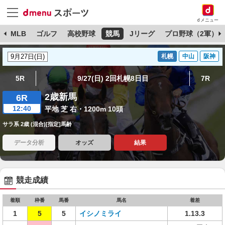
dメニュー
球
MLB
ゴルフ
高校野球
競馬
Jリーグ
プロ野球（2軍）
札幌
中山
阪神
5R
9/27(日) 2回札幌8日目
7R
2歳新馬
6R
12:40
平地 芝 右・1200m 10頭
サラ系 2歳 (混合)[指定]馬齢
データ分析
オッズ
結果
競走成績
着順
枠番
馬番
馬名
着差
1
5
5
イシノミライ
1.13.3