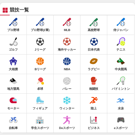
競技一覧
プロ野球
プロ野球(2軍)
MLB
高校野球
侍ジャパン
ゴルフ
Jリーグ
海外サッカー
日本代表
テニス
大相撲
Bリーグ
NBA
ラグビー
中央競馬
地方競馬
卓球
バレー
格闘技
バドミントン
モーター
フィギュア
ウィンター
陸上
水泳
自転車
学生スポーツ
Doスポーツ
ビジネス
eスポーツ