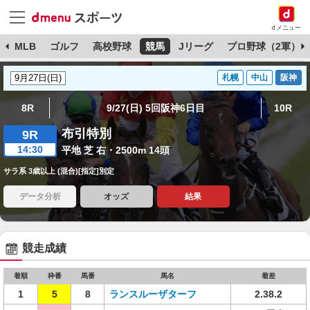
dメニュー
球
MLB
ゴルフ
高校野球
競馬
Jリーグ
プロ野球（2軍）
札幌
中山
阪神
8R
9/27(日) 5回阪神6日目
10R
布引特別
9R
14:30
平地 芝 右・2500m 14頭
サラ系 3歳以上 (混合)[指定]別定
データ分析
オッズ
結果
競走成績
着順
枠番
馬番
馬名
着差
1
5
8
ランスルーザターフ
2.38.2