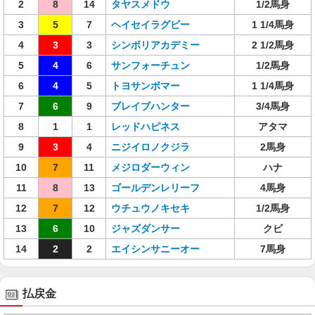
2
8
14
タヤスメドウ
1/2馬身
3
5
7
ヘイセイラグビー
1 1/4馬身
4
3
3
シンボリアカデミー
2 1/2馬身
5
4
6
サンフォーチュン
1/2馬身
6
4
5
トヨサンボマー
1 1/4馬身
7
6
9
ブレイブハンター
3/4馬身
8
1
1
レッドハピネス
アタマ
9
3
4
ニジイロノクジラ
2馬身
10
7
11
メジロダーウィン
ハナ
11
8
13
ゴールデンレリーフ
4馬身
12
7
12
ウチュウノキセキ
1/2馬身
13
6
10
ジャズダンサー
クビ
14
2
2
エイシンサニーオー
7馬身
払戻金