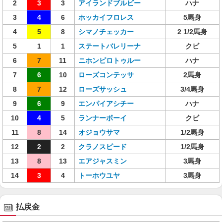
2
3
3
アイランドブルビー
ハナ
3
4
6
ホッカイフロレス
5馬身
4
5
8
シマノチェッカー
2 1/2馬身
5
1
1
ステートバレリーナ
クビ
6
7
11
ニホンピロトゥルー
ハナ
7
6
10
ローズコンテッサ
2馬身
8
7
12
ローズサッシュ
3/4馬身
9
6
9
エンパイアシチー
ハナ
10
4
5
ランナーボーイ
クビ
11
8
14
オジョウサマ
1/2馬身
12
2
2
クラノスピード
1/2馬身
13
8
13
エアジャスミン
3馬身
14
3
4
トーホウユヤ
3馬身
払戻金