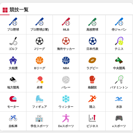
競技一覧
プロ野球
プロ野球(2軍)
MLB
高校野球
侍ジャパン
ゴルフ
Jリーグ
海外サッカー
日本代表
テニス
大相撲
Bリーグ
NBA
ラグビー
中央競馬
地方競馬
卓球
バレー
格闘技
バドミントン
モーター
フィギュア
ウィンター
陸上
水泳
自転車
学生スポーツ
Doスポーツ
ビジネス
eスポーツ