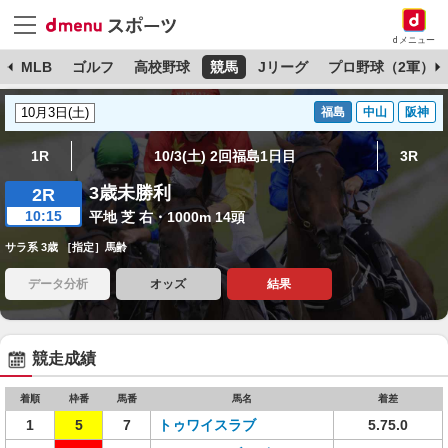
dメニュー
球
MLB
ゴルフ
高校野球
競馬
Jリーグ
プロ野球（2軍）
福島
中山
阪神
1R
10/3(土) 2回福島1日目
3R
3歳未勝利
2R
10:15
平地 芝 右・1000m 14頭
サラ系 3歳 ［指定］馬齢
データ分析
オッズ
結果
競走成績
着順
枠番
馬番
馬名
着差
1
5
7
トゥワイスラブ
5.75.0