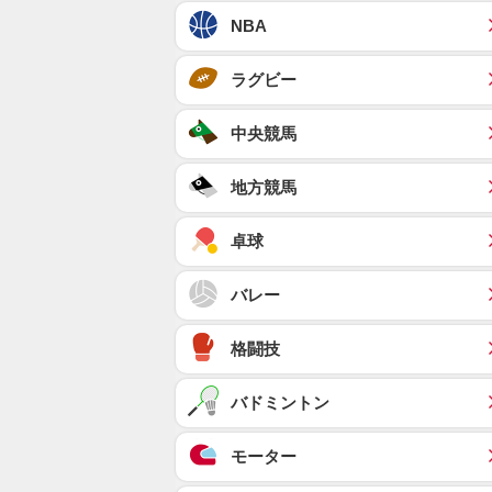
NBA
ラグビー
中央競馬
地方競馬
卓球
バレー
格闘技
バドミントン
モーター