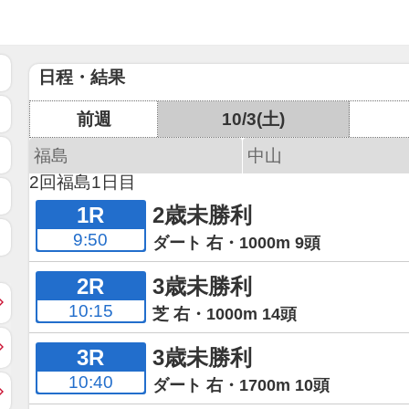
日程・結果
前週
10/3(土)
福島
中山
2回福島1日目
1R
2歳未勝利
9:50
ダート 右・1000m 9頭
2R
3歳未勝利
10:15
芝 右・1000m 14頭
3R
3歳未勝利
10:40
ダート 右・1700m 10頭