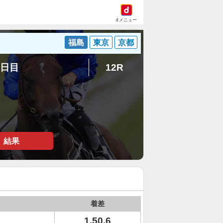
dメニュー
福島
東京
京都
3日目
12R
結果
着差
1.50.6