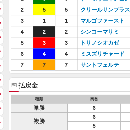
2
5
5
クリールサンプラス
3
1
1
マルゴファースト
4
2
2
シンコーマサミ
5
3
3
トサノシオカゼ
6
4
4
ミスズリチャード
7
7
7
サントフェルテ
払戻金
種類
馬番
単勝
6
6
複勝
5