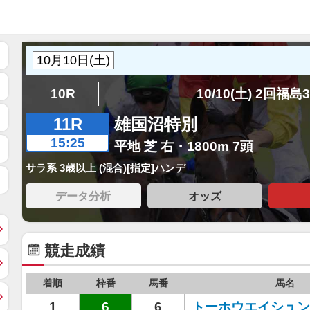
10R
10/10(土) 2回福島
11R
雄国沼特別
15:25
平地 芝 右・1800m 7頭
サラ系 3歳以上 (混合)[指定]ハンデ
データ分析
オッズ
競走成績
着順
枠番
馬番
馬名
1
6
6
トーホウエイシュン