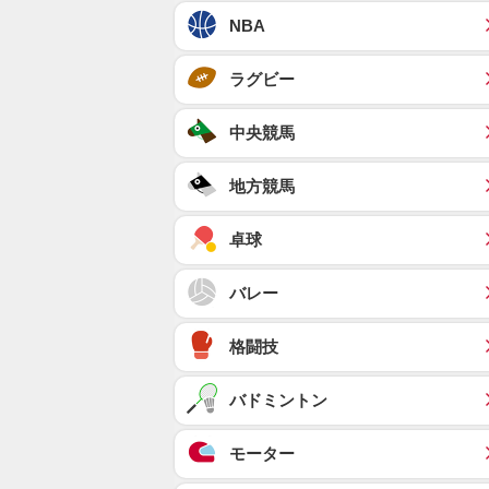
NBA
ラグビー
中央競馬
地方競馬
卓球
バレー
格闘技
バドミントン
モーター