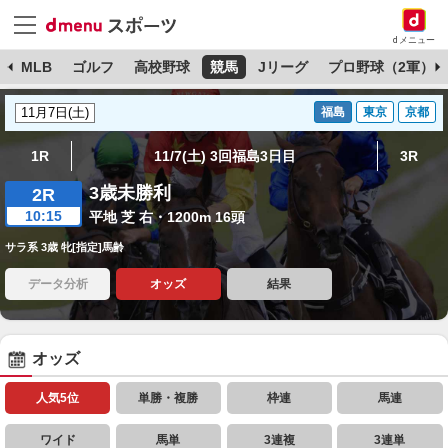
dメニュー
球
MLB
ゴルフ
高校野球
競馬
Jリーグ
プロ野球（2軍）
福島
東京
京都
1R
11/7(土) 3回福島3日目
3R
3歳未勝利
2R
10:15
平地 芝 右・1200m 16頭
サラ系 3歳 牝[指定]馬齢
データ分析
オッズ
結果
オッズ
人気5位
単勝・複勝
枠連
馬連
ワイド
馬単
3連複
3連単