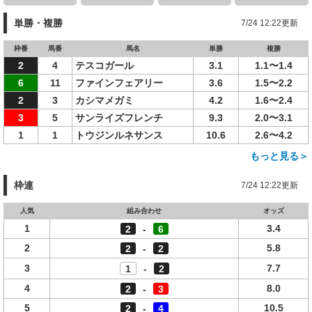
単勝・複勝
7/24 12:22更新
枠番
馬番
馬名
単勝
複勝
2
4
テスコガール
3.1
1.1〜1.4
6
11
ファインフェアリー
3.6
1.5〜2.2
2
3
カシマメガミ
4.2
1.6〜2.4
3
5
サンライズフレンチ
9.3
2.0〜3.1
1
1
トウジンルネサンス
10.6
2.6〜4.2
もっと見る＞
枠連
7/24 12:22更新
人気
組み合わせ
オッズ
1
3.4
2
-
6
2
5.8
2
-
2
3
7.7
1
-
2
4
8.0
2
-
3
5
10.5
2
-
4