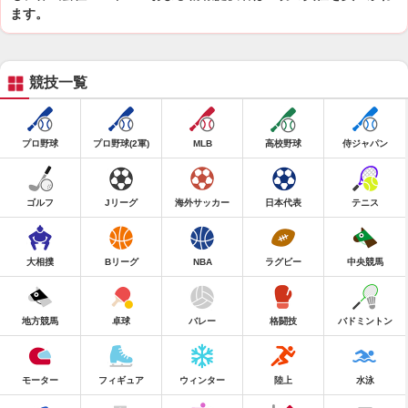
ます。
競技一覧
プロ野球
プロ野球(2軍)
MLB
高校野球
侍ジャパン
ゴルフ
Jリーグ
海外サッカー
日本代表
テニス
大相撲
Bリーグ
NBA
ラグビー
中央競馬
地方競馬
卓球
バレー
格闘技
バドミントン
モーター
フィギュア
ウィンター
陸上
水泳