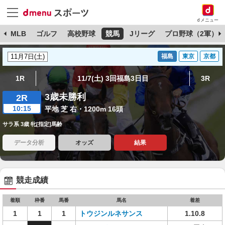
dメニュー
球
MLB
ゴルフ
高校野球
競馬
Jリーグ
プロ野球（2軍）
福島
東京
京都
1R
11/7(土) 3回福島3日目
3R
3歳未勝利
2R
10:15
平地 芝 右・1200m 16頭
サラ系 3歳 牝[指定]馬齢
データ分析
オッズ
結果
競走成績
着順
枠番
馬番
馬名
着差
1
1
1
トウジンルネサンス
1.10.8