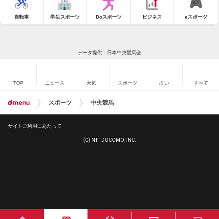
自転車
学生スポーツ
Doスポーツ
ビジネス
eスポーツ
データ提供：日本中央競馬会
TOP
ニュース
天気
スポーツ
占い
すべて
スポーツ
中央競馬
サイトご利用にあたって
(C) NTT DOCOMO, INC.