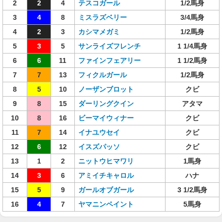
2
2
4
テスコガール
1/2馬身
3
4
8
ミスラズベリー
3/4馬身
4
2
3
カシマメガミ
1/2馬身
5
3
5
サンライズフレンチ
1 1/4馬身
6
6
11
ファインフェアリー
1 1/2馬身
7
7
13
フィクルガール
1/2馬身
8
5
10
ノーザンブロット
クビ
9
8
15
ダーリングクイン
アタマ
10
8
16
ビーマイウィナー
クビ
11
7
14
イナユウセイ
クビ
12
6
12
イスズパッソ
クビ
13
1
2
ニットウヒマワリ
1馬身
14
3
6
アミイチキャロル
ハナ
15
5
9
ガールオブガール
3 1/2馬身
16
4
7
ヤマニンペイント
5馬身