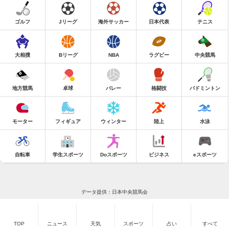
ゴルフ
Jリーグ
海外サッカー
日本代表
テニス
大相撲
Bリーグ
NBA
ラグビー
中央競馬
地方競馬
卓球
バレー
格闘技
バドミントン
モーター
フィギュア
ウィンター
陸上
水泳
自転車
学生スポーツ
Doスポーツ
ビジネス
eスポーツ
データ提供：日本中央競馬会
TOP
ニュース
天気
スポーツ
占い
すべて