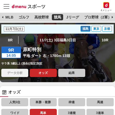
dメニュー
球
MLB
ゴルフ
高校野球
競馬
Jリーグ
プロ野球（2軍）
福島
東京
京都
8R
11/7(土) 3回福島3日目
10R
原町特別
9R
14:05
平地 ダート 右・1700m 13頭
サラ系 3歳以上 (混合)[指定]別定
データ分析
オッズ
結果
オッズ
人気5位
単勝・複勝
枠連
馬連
ワイド
馬単
3連複
3連単