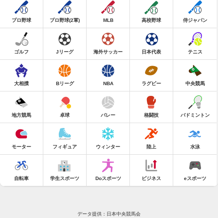
プロ野球
プロ野球(2軍)
MLB
高校野球
侍ジャパン
ゴルフ
Jリーグ
海外サッカー
日本代表
テニス
大相撲
Bリーグ
NBA
ラグビー
中央競馬
地方競馬
卓球
バレー
格闘技
バドミントン
モーター
フィギュア
ウィンター
陸上
水泳
自転車
学生スポーツ
Doスポーツ
ビジネス
eスポーツ
データ提供：日本中央競馬会