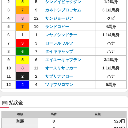
2
5
5
シンメイビャクダン
1/2馬身
3
7
9
カネトシブロッサム
3 1/2馬身
4
8
12
サンジョージア
クビ
5
7
10
ランドコビー
4馬身
6
1
1
マヤノシンドラー
1 1/4馬身
7
3
3
ローレルワルツ
ハナ
8
6
7
タイキキャップ
ハナ
9
5
6
エイユーキャプテン
3/4馬身
10
8
11
オースミサッカー
1 1/2馬身
11
2
2
サブリナアロー
ハナ
12
4
4
ツキフジロマン
5馬身
払戻金
種類
馬番
金額
単勝
8
520円