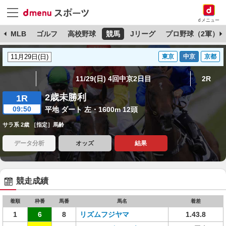
dメニュー
球
MLB
ゴルフ
高校野球
競馬
Jリーグ
プロ野球（2軍）
東京
中京
京都
11/29(日) 4回中京2日目
2R
2歳未勝利
1R
09:50
平地 ダート 左・1600m 12頭
サラ系 2歳 ［指定］馬齢
データ分析
オッズ
結果
競走成績
着順
枠番
馬番
馬名
着差
1
6
8
リズムフジヤマ
1.43.8