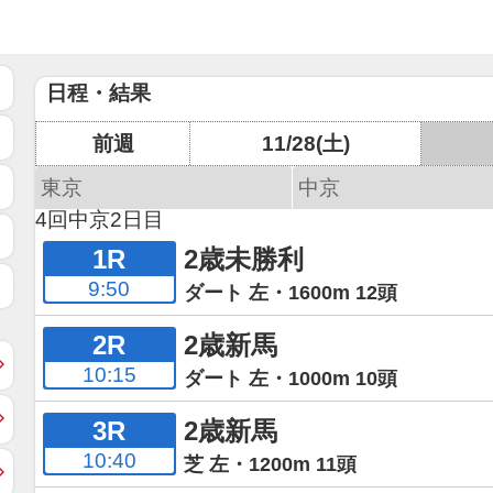
日程・結果
前週
11/28(土)
東京
中京
4回中京2日目
1R
2歳未勝利
9:50
ダート 左・1600m 12頭
2R
2歳新馬
10:15
ダート 左・1000m 10頭
3R
2歳新馬
10:40
芝 左・1200m 11頭