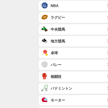
NBA
ラグビー
中央競馬
地方競馬
卓球
バレー
格闘技
バドミントン
モーター