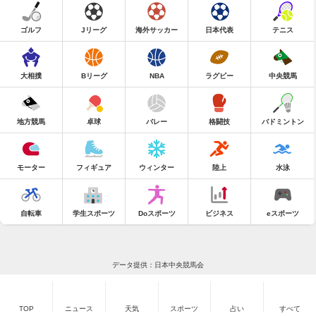
ゴルフ
Jリーグ
海外サッカー
日本代表
テニス
大相撲
Bリーグ
NBA
ラグビー
中央競馬
地方競馬
卓球
バレー
格闘技
バドミントン
モーター
フィギュア
ウィンター
陸上
水泳
自転車
学生スポーツ
Doスポーツ
ビジネス
eスポーツ
データ提供：日本中央競馬会
TOP
ニュース
天気
スポーツ
占い
すべて