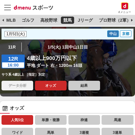
dメニュー
球
MLB
ゴルフ
高校野球
競馬
Jリーグ
プロ野球（2軍）
中山
京都
11R
1/5(火) 1回中山1日目
4歳以上900万円以下
12R
16:00
平地 ダート 右・1200m 16頭
サラ系 4歳以上 ［指定］別定
データ分析
オッズ
結果
オッズ
人気5位
単勝・複勝
枠連
馬連
ワイド
馬単
3連複
3連単