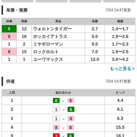
単勝・複勝
7/24 14:47更新
枠番
馬番
馬名
単勝
複勝
6
12
ウォルトンタイガー
2.7
1.4〜1.7
8
16
ホッカイアトラス
5.0
1.9〜2.6
1
2
ミヤギローマン
5.0
1.7〜2.3
8
15
ロックホルト
7.0
1.9〜2.5
1
1
ユーワマックス
12.0
3.0〜4.2
もっと見る＞
枠連
7/24 14:47更新
人気
組み合わせ
オッズ
1
4.4
6
-
8
2
6.1
1
-
6
3
6.3
1
-
8
4
15.5
8
-
8
5
18.1
3
-
6