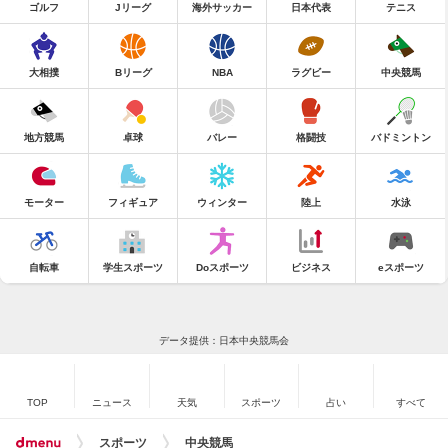
ゴルフ
Jリーグ
海外サッカー
日本代表
テニス
大相撲
Bリーグ
NBA
ラグビー
中央競馬
地方競馬
卓球
バレー
格闘技
バドミントン
モーター
フィギュア
ウィンター
陸上
水泳
自転車
学生スポーツ
Doスポーツ
ビジネス
eスポーツ
データ提供：日本中央競馬会
TOP
ニュース
天気
スポーツ
占い
すべて
スポーツ
中央競馬