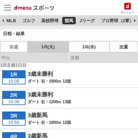
dメニュー
球
MLB
ゴルフ
高校野球
競馬
Jリーグ
プロ野球（2軍）
日程・結果
前週
1/5(火)
1/6(水)
次週
中山
京都
1回京都1日目
3歳未勝利
1R
10:05
ダート 右・1800m 12頭
3歳未勝利
2R
10:30
ダート 右・1200m 13頭
3歳新馬
3R
10:55
ダート 右・1800m 12頭
3歳新馬
4R