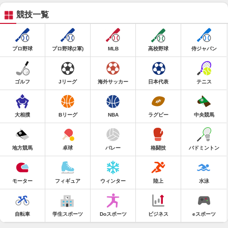
競技一覧
プロ野球
プロ野球(2軍)
MLB
高校野球
侍ジャパン
ゴルフ
Jリーグ
海外サッカー
日本代表
テニス
大相撲
Bリーグ
NBA
ラグビー
中央競馬
地方競馬
卓球
バレー
格闘技
バドミントン
モーター
フィギュア
ウィンター
陸上
水泳
自転車
学生スポーツ
Doスポーツ
ビジネス
eスポーツ