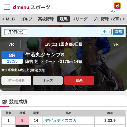
dメニュー
球
MLB
ゴルフ
高校野球
競馬
Jリーグ
プロ野球（2軍）
中山
京都
7R
1/9(土) 1回京都3日目
9R
牛若丸ジャンプS
8R
13:55
障害 芝 -> ダート・3170m 14頭
サラ系障害 4歳以上 (混合)別定
データ分析
オッズ
結果
競走成績
着順
枠番
馬番
馬名
着差
1
8
14
デピュティスズカ
3.33.9