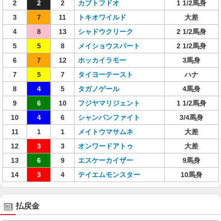
2
2
2
カブトフドオ
1 1/2馬身
3
7
11
トキオワイルド
大差
4
8
13
シャドウクリーク
2 1/2馬身
5
5
8
メイショウスパート
2 1/2馬身
6
7
12
ホッカイラモー
3馬身
7
5
7
タイヨーテースト
ハナ
8
4
5
タガノゲール
4馬身
9
6
10
フジヤマリジェント
1 1/2馬身
10
4
6
シャンパンファイト
3/4馬身
11
1
1
メイトウマサムネ
大差
12
3
3
オンワードアトゥ
大差
13
6
9
エスケーカイザー
9馬身
14
3
4
テイエムモンスター
10馬身
払戻金