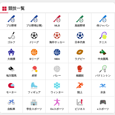
競技一覧
プロ野球
プロ野球(2軍)
MLB
高校野球
侍ジャパン
ゴルフ
Jリーグ
海外サッカー
日本代表
テニス
大相撲
Bリーグ
NBA
ラグビー
中央競馬
地方競馬
卓球
バレー
格闘技
バドミントン
モーター
フィギュア
ウィンター
陸上
水泳
自転車
学生スポーツ
Doスポーツ
ビジネス
eスポーツ