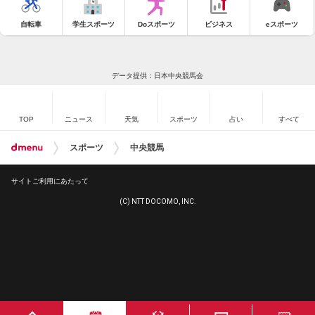
自転車
学生スポーツ
Doスポーツ
ビジネス
eスポーツ
データ提供：日本中央競馬会
TOP
ニュース
天気
スポーツ
占い
すべて
スポーツ
中央競馬
サイトご利用にあたって
(C) NTT DOCOMO, INC.