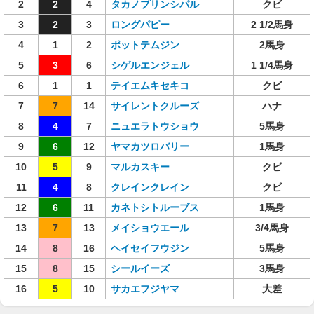
2
2
4
タカノプリンシパル
クビ
3
2
3
ロングパピー
2 1/2馬身
4
1
2
ポットテムジン
2馬身
5
3
6
シゲルエンジェル
1 1/4馬身
6
1
1
テイエムキセキコ
クビ
7
7
14
サイレントクルーズ
ハナ
8
4
7
ニュエラトウショウ
5馬身
9
6
12
ヤマカツロバリー
1馬身
10
5
9
マルカスキー
クビ
11
4
8
クレインクレイン
クビ
12
6
11
カネトシトルーブス
1馬身
13
7
13
メイショウエール
3/4馬身
14
8
16
ヘイセイフウジン
5馬身
15
8
15
シールイーズ
3馬身
16
5
10
サカエフジヤマ
大差