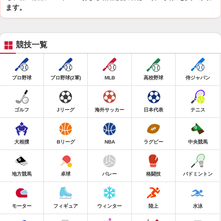
ます。
競技一覧
プロ野球
プロ野球(2軍)
MLB
高校野球
侍ジャパン
ゴルフ
Jリーグ
海外サッカー
日本代表
テニス
大相撲
Bリーグ
NBA
ラグビー
中央競馬
地方競馬
卓球
バレー
格闘技
バドミントン
モーター
フィギュア
ウィンター
陸上
水泳