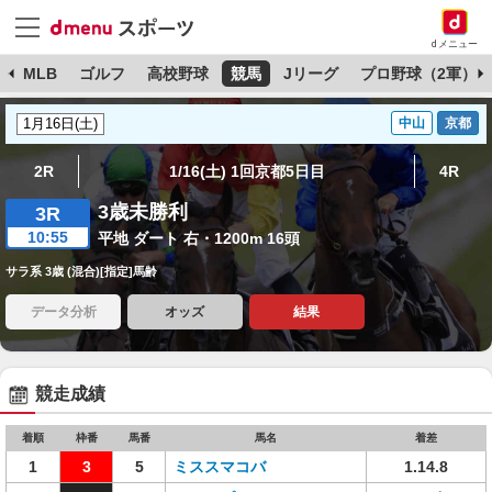
dメニュー
球
MLB
ゴルフ
高校野球
競馬
Jリーグ
プロ野球（2軍）
中山
京都
2R
1/16(土) 1回京都5日目
4R
3歳未勝利
3R
10:55
平地 ダート 右・1200m 16頭
サラ系 3歳 (混合)[指定]馬齢
データ分析
オッズ
結果
競走成績
着順
枠番
馬番
馬名
着差
1
3
5
ミススマコバ
1.14.8