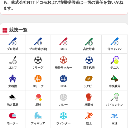
も、株式会社NTTドコモおよび情報提供者は一切の責任を負いかね
ます。
競技一覧
プロ野球
プロ野球(2軍)
MLB
高校野球
侍ジャパン
ゴルフ
Jリーグ
海外サッカー
日本代表
テニス
大相撲
Bリーグ
NBA
ラグビー
中央競馬
地方競馬
卓球
バレー
格闘技
バドミントン
モーター
フィギュア
ウィンター
陸上
水泳