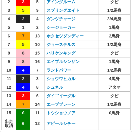
2
3
5
アイングルーム
クビ
3
5
9
スプリングエイト
1/2馬身
4
2
4
ダンツチャージ
3/4馬身
5
1
2
シージョーカー
1馬身
6
7
13
ホクセツダンディー
2馬身
7
5
10
ジョーステルス
1/2馬身
8
8
15
ハリケンキング
クビ
9
8
16
エイブルシンザン
1馬身
10
4
7
ランドパワー
1/2馬身
11
2
3
ショウワヒカル
4馬身
12
4
8
シュネル
アタマ
13
3
6
ダイゴイーグル
クビ
14
7
14
エーブブレーン
1/2馬身
15
6
11
トウショウノア
6馬身
出走
6
12
アピールシチー
取消