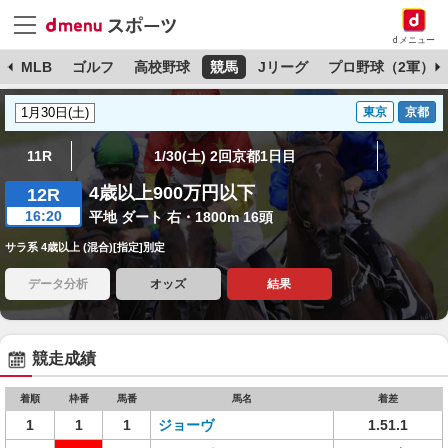
dメニュー
球
MLB
ゴルフ
高校野球
競馬
Jリーグ
プロ野球（2軍）
東京
京都
11R
1/30(土) 2回京都1日目
4歳以上900万円以下
12R
16:20
平地 ダート 右・1800m 16頭
サラ系 4歳以上 (混合)[指定]別定
データ分析
オッズ
結果
競走成績
着順
枠番
馬番
馬名
着差
1
1
1
ジョーヴ
1.51.1