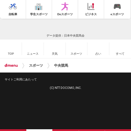
自転車
学生スポーツ
Doスポーツ
ビジネス
eスポーツ
データ提供：日本中央競馬会
TOP
ニュース
天気
スポーツ
占い
すべて
スポーツ
中央競馬
サイトご利用にあたって
(C) NTT DOCOMO, INC.