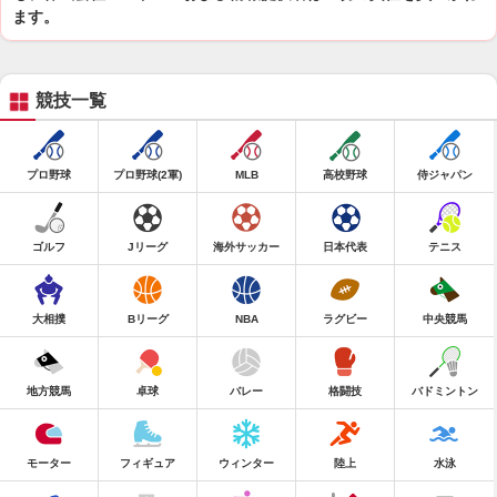
ます。
競技一覧
プロ野球
プロ野球(2軍)
MLB
高校野球
侍ジャパン
ゴルフ
Jリーグ
海外サッカー
日本代表
テニス
大相撲
Bリーグ
NBA
ラグビー
中央競馬
地方競馬
卓球
バレー
格闘技
バドミントン
モーター
フィギュア
ウィンター
陸上
水泳