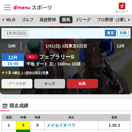
dメニュー
球
MLB
ゴルフ
高校野球
競馬
Jリーグ
プロ野球（2軍）
東京
京都
10R
1/31(日) 1回東京2日目
12R
フェブラリーS
11R
15:40
平地 ダート 左・1600m 16頭
サラ系 4歳以上 (混合)(指定)定量
データ分析
オッズ
結果
競走成績
着順
枠番
馬番
馬名
着差
1
5
9
メイセイオペラ
1.36.3