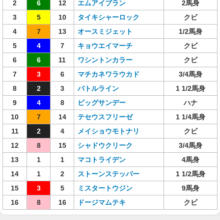
2
6
12
エムアイブラン
2馬身
3
5
10
タイキシャーロック
クビ
4
7
13
オースミジェット
1/2馬身
5
4
7
キョウエイマーチ
クビ
6
6
11
ワシントンカラー
クビ
7
3
6
マチカネワラウカド
3/4馬身
8
2
3
バトルライン
1 1/2馬身
9
4
8
ビッグサンデー
ハナ
10
7
14
テセウスフリーゼ
1 1/4馬身
11
2
4
メイショウモトナリ
クビ
12
8
15
シャドウクリーク
3/4馬身
13
1
1
マコトライデン
4馬身
14
1
2
ストーンステッパー
1 1/2馬身
15
3
5
ミスタートウジン
9馬身
16
8
16
ドージマムテキ
クビ