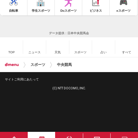
自転車
学生スポーツ
Doスポーツ
ビジネス
eスポーツ
データ提供：日本中央競馬会
TOP
ニュース
天気
スポーツ
占い
すべて
スポーツ
中央競馬
サイトご利用にあたって
(C) NTT DOCOMO, INC.